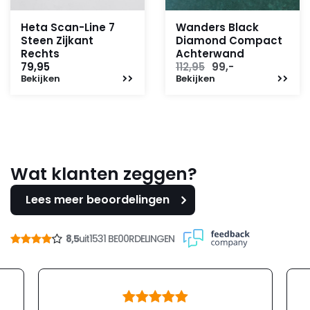
Heta Scan-Line 7
Wanders Black
Steen Zijkant
Diamond Compact
Rechts
Achterwand
Oorspronkelijke
Huidige
79,95
112,95
99,-
Bekijken
Bekijken
prijs
prijs
was:
is:
112,95.
99,-.
Wat klanten zeggen?
Lees meer beoordelingen
8,5
uit
1531 BE00RDELINGEN