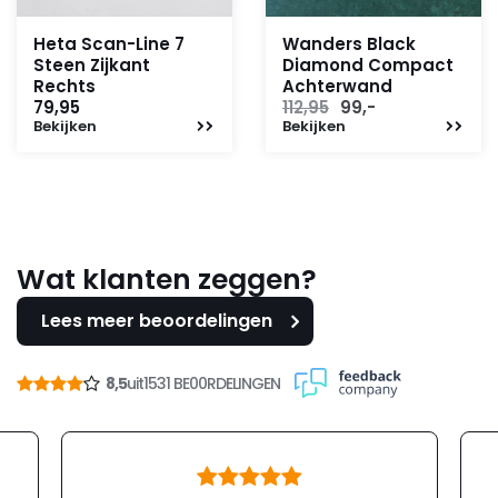
Heta Scan-Line 7
Wanders Black
Steen Zijkant
Diamond Compact
Rechts
Achterwand
Oorspronkelijke
Huidige
79,95
112,95
99,-
Bekijken
Bekijken
prijs
prijs
was:
is:
112,95.
99,-.
Wat klanten zeggen?
Lees meer beoordelingen
8,5
uit
1531 BE00RDELINGEN