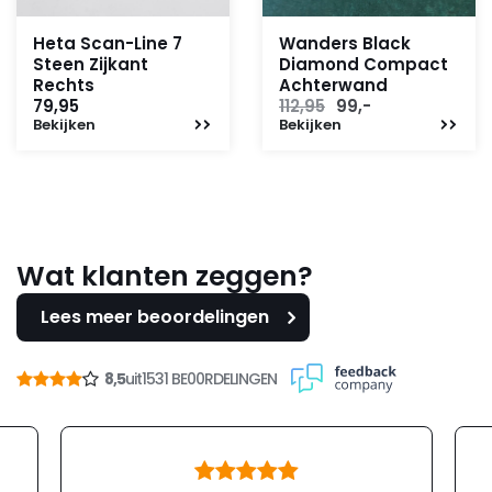
Heta Scan-Line 7
Wanders Black
Steen Zijkant
Diamond Compact
Rechts
Achterwand
Oorspronkelijke
Huidige
79,95
112,95
99,-
Bekijken
Bekijken
prijs
prijs
was:
is:
112,95.
99,-.
Wat klanten zeggen?
Lees meer beoordelingen
8,5
uit
1531 BE00RDELINGEN