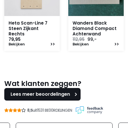
Heta Scan-Line 7
Wanders Black
Steen Zijkant
Diamond Compact
Rechts
Achterwand
Oorspronkelijke
Huidige
79,95
112,95
99,-
Bekijken
Bekijken
prijs
prijs
was:
is:
112,95.
99,-.
Wat klanten zeggen?
Lees meer beoordelingen
8,5
uit
1531 BE00RDELINGEN