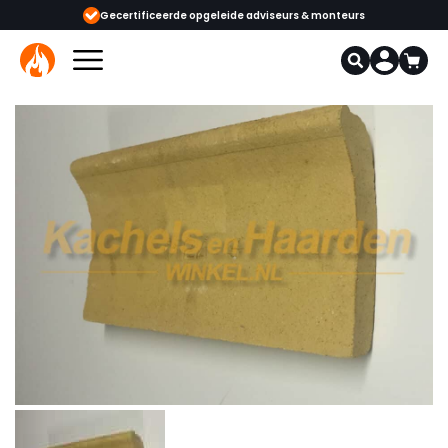
ijgbaar
Gecertificeerde opgeleide adviseurs & monteurs
1000+