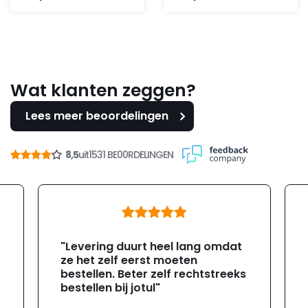
was:
is:
112,95.
99,-.
Wat klanten zeggen?
Lees meer beoordelingen
8,5
uit
1531 BE00RDELINGEN
"Levering duurt heel lang omdat
ze het zelf eerst moeten
bestellen. Beter zelf rechtstreeks
bestellen bij jotul"