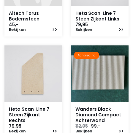
Altech Torus
Heta Scan-Line 7
Bodemsteen
Steen Zijkant Links
45,-
79,95
Bekijken
Bekijken
Aanbieding
Heta Scan-Line 7
Wanders Black
Steen Zijkant
Diamond Compact
Rechts
Achterwand
Oorspronkelijke
Huidige
79,95
112,95
99,-
Bekijken
Bekijken
prijs
prijs