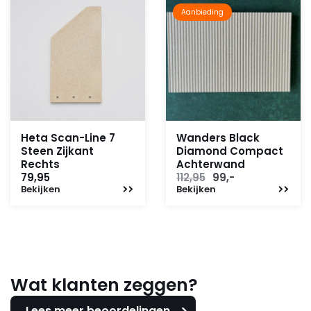
Aanbieding
Heta Scan-Line 7
Wanders Black
Steen Zijkant
Diamond Compact
Rechts
Achterwand
Oorspronkelijke
Huidige
79,95
112,95
99,-
Bekijken
Bekijken
prijs
prijs
was:
is:
112,95.
99,-.
Wat klanten zeggen?
Lees meer beoordelingen