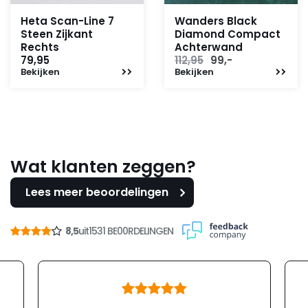
Heta Scan-Line 7
Wanders Black
Steen Zijkant
Diamond Compact
Rechts
Achterwand
Oorspronkelijke
Huidige
79,95
112,95
99,-
Bekijken
Bekijken
prijs
prijs
was:
is:
112,95.
99,-.
Wat klanten zeggen?
Lees meer beoordelingen
8,5
uit
1531 BE00RDELINGEN