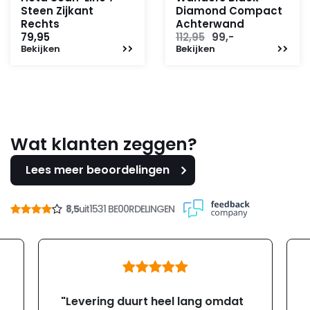
Steen Zijkant
Diamond Compact
Rechts
Achterwand
Oorspronkelijke
Huidige
79,95
112,95
99,-
Bekijken
Bekijken
prijs
prijs
was:
is:
112,95.
99,-.
Wat klanten zeggen?
Lees meer beoordelingen
8,5
uit
1531 BE00RDELINGEN
"Levering duurt heel lang omdat