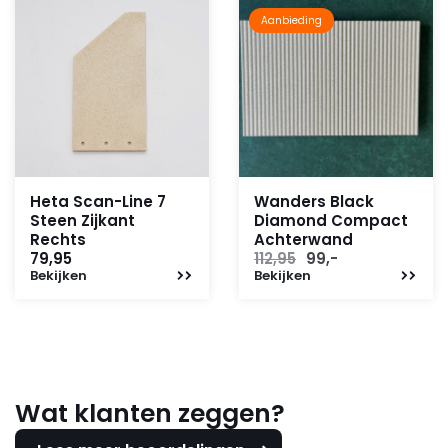
Aanbieding
Heta Scan-Line 7
Wanders Black
Steen Zijkant
Diamond Compact
Rechts
Achterwand
Oorspronkelijke
Huidige
79,95
112,95
99,-
Bekijken
Bekijken
prijs
prijs
was:
is:
112,95.
99,-.
Wat klanten zeggen?