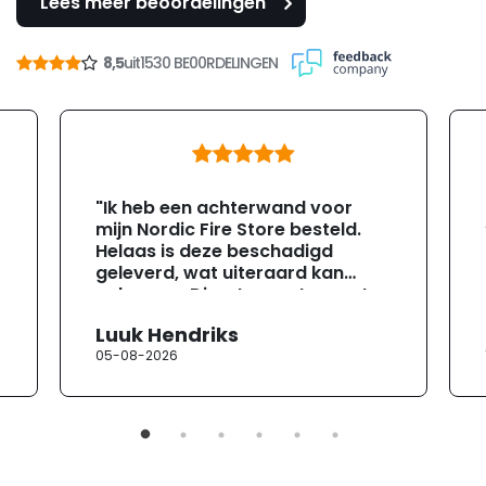
Lees meer beoordelingen
8,5
uit
1530 BE00RDELINGEN
"Ik heb een achterwand voor
mijn Nordic Fire Store besteld.
Helaas is deze beschadigd
geleverd, wat uiteraard kan
gebeuren. Direct na ontvangst
heb ik contact opgenomen met
Luuk Hendriks
de klantenservice. Helaas
05-08-2026
verloopt de communicatie erg
moeizaam; tussen de e-
mailwisselingen zit telkens
ongeveer een week. Hierdoor
duurt de afhandeling onnodig
lang. Ik hoop dat dit spoedig