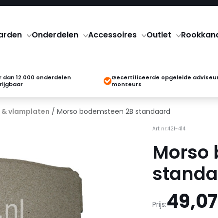
arden
Onderdelen
Accessoires
Outlet
Rookkan
 dan 12.000 onderdelen
Gecertificeerde opgeleide adviseu
rijgbaar
monteurs
 & vlamplaten
/ Morso bodemsteen 2B standaard
Art nr:421-414
Morso 
standa
49,07
Prijs: