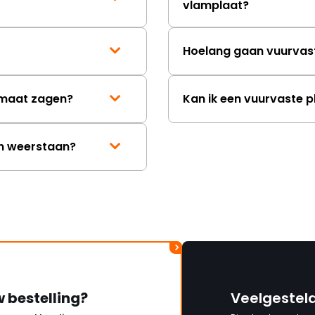
vlamplaat?
mag ontvangen."
Hoelang gaan vuurvas
p maat zagen?
Kan ik een vuurvaste p
en weerstaan?
w bestelling?
Veelgestel