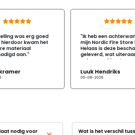
elling was erg goed
"Ik heb een achterwa
, hierdoor kwam het
mijn Nordic Fire Store
re materiaal
Helaas is deze besch
adigd aan."
geleverd, wat uiteraa
gebeuren. Direct na
ontvangst heb ik con
 kramer
Luuk Hendriks
opgenomen met de
6
05-08-2026
klantenservice. Helaa
verloopt de communi
erg moeizaam; tussen
mailwisselingen zit te
ongeveer een week. H
duurt de afhandeling
lang. Ik hoop dat dit spoedig
wordt opgelost en dat
korte termijn een nie
laat nodig voor
Wat is het verschil tus
onbeschadigde acht