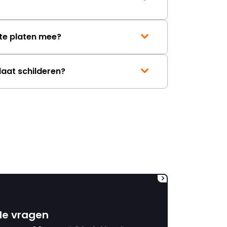
bestellen. Aannemer welke
dus net 1 dag weg was moest
terug komen om gat op maat
te platen mee?
te boren hetgeen onnodige
extra kosten met zich mee
bracht (net 3 dagen bezig
geweest) terwijl er
laat schilderen?
aantoonbare fouten waren
gemaakt bij Kachels en
Haarden. Verantwoording
wordt niet genomen, had
maar (nog) eerder moeten
bestellen (6x gevraagd) en
zelfs ook geen minimale
tegemoetkoming (voor het
gevoel) in de behoorlijk extra
kosten die ik heb moeten
maken. Jammer dat
verantwoording niet
genomen wordt. Ben al
benieuwd naar het antwoord
de vragen
waarin de schuld bij anderen