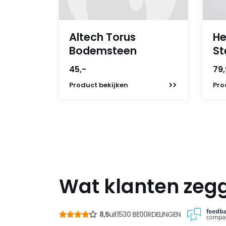
Altech Torus
He
Bodemsteen
St
45,-
79
Product
bekijken
Pro
Wat klanten zeg
8,5
uit
1530 BE00RDELINGEN