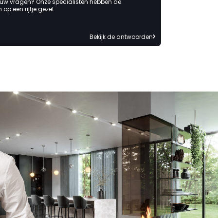
of mijzelf wordt neergelegd. "
 uw vragen? Onze specialisten hebben de
op een rijtje gezet
Bekijk de antwoorden