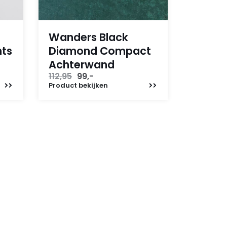
Wanders Black
hts
Diamond Compact
Achterwand
Oorspronkelijke
Huidige
112,95
99,-
prijs
prijs
Product
bekijken
was:
is:
112,95.
99,-.