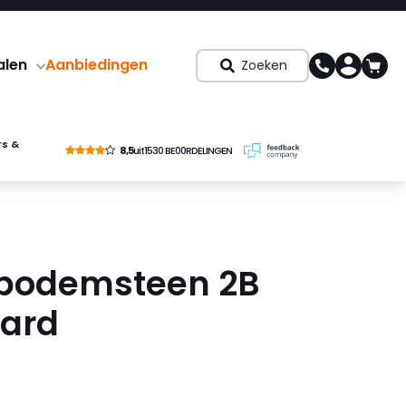
alen
Aanbiedingen
Zoeken
rs &
8,5
uit
1530 BE00RDELINGEN
bodemsteen 2B
ard