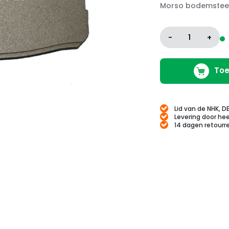
Morso bodemstee
-
1
+
Toe
Lid van de NHK, D
Levering door hee
14 dagen retourr