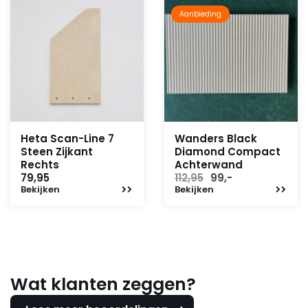
Aanbieding
Heta Scan-Line 7
Wanders Black
Steen Zijkant
Diamond Compact
Rechts
Achterwand
Oorspronkelijke
Huidige
79,95
112,95
99,-
Bekijken
Bekijken
prijs
prijs
was:
is:
112,95.
99,-.
Wat klanten zeggen?