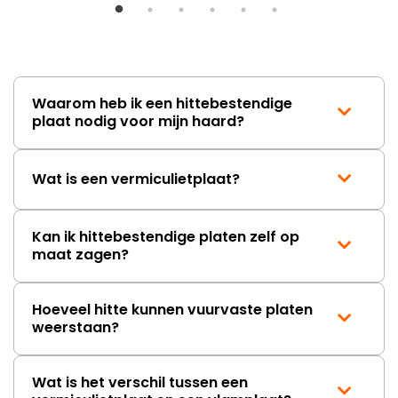
ongeveer een week. Hierdoor
duurt de afhandeling onnodig
lang. Ik hoop dat dit spoedig
wordt opgelost en dat ik op
korte termijn een nieuwe,
onbeschadigde achterwand
Waarom heb ik een hittebestendige
mag ontvangen."
plaat nodig voor mijn haard?
Wat is een vermiculietplaat?
Kan ik hittebestendige platen zelf op
maat zagen?
Hoeveel hitte kunnen vuurvaste platen
weerstaan?
Wat is het verschil tussen een