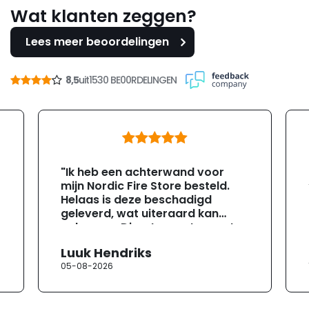
Wat klanten zeggen?
Lees meer beoordelingen
8,5
uit
1530 BE00RDELINGEN
"Ik heb een achterwand voor
mijn Nordic Fire Store besteld.
Helaas is deze beschadigd
geleverd, wat uiteraard kan
gebeuren. Direct na ontvangst
heb ik contact opgenomen met
Luuk Hendriks
de klantenservice. Helaas
05-08-2026
verloopt de communicatie erg
moeizaam; tussen de e-
mailwisselingen zit telkens