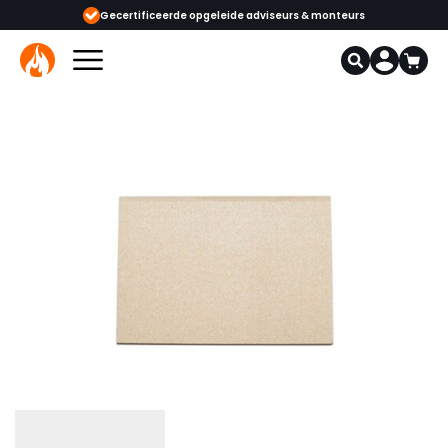
ceerde opgeleide adviseurs & monteurs
1000+ kachels en haarden in onz