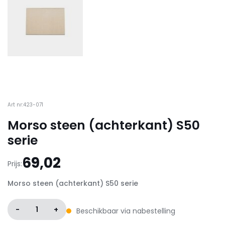
Art nr:423-071
Morso steen (achterkant) S50
serie
69,02
Prijs:
Morso steen (achterkant) S50 serie
-
1
+
Beschikbaar via nabestelling