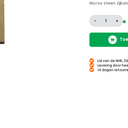
Morso steen zijkan
-
1
+
Toe
Lid van de NHK, D
Levering door hee
14 dagen retourr