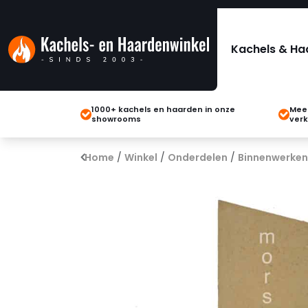
Kachels & Ha
1000+ kachels en haarden in onze
Meer
showrooms
verk
Home
/
Winkel
/
Onderdelen
/
Binnenwerken