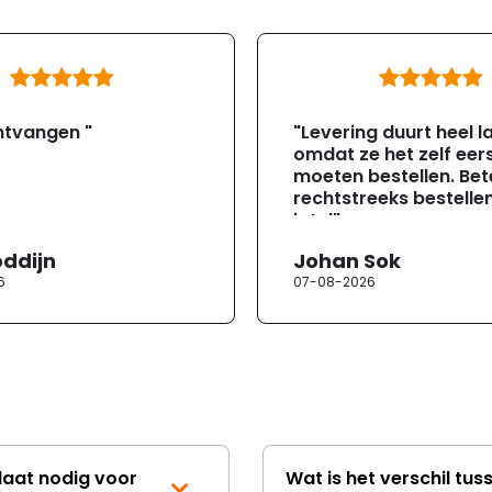
ntvangen "
"Levering duurt heel l
omdat ze het zelf eer
moeten bestellen. Bete
rechtstreeks bestellen
jotul"
oddijn
Johan Sok
6
07-08-2026
laat nodig voor
Wat is het verschil tus