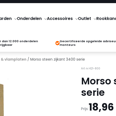
arden
Onderdelen
Accessoires
Outlet
Rookkan
 dan 12.000 onderdelen
Gecertificeerde opgeleide adviseu
rijgbaar
monteurs
 & vlamplaten
/ Morso steen zijkant 3400 serie
Art nr:421-800
Morso 
serie
18,96
Prijs: