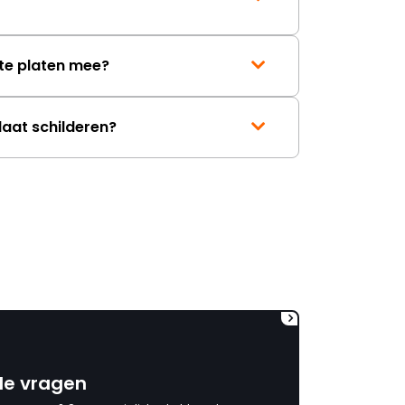
mag ontvangen."
te platen mee?
laat schilderen?
de vragen