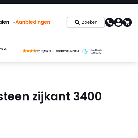
alen
Aanbiedingen
Zoeken
rs &
8,5
uit
1531 BE00RDELINGEN
steen zijkant 3400