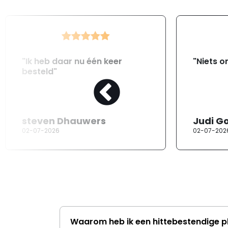
"Ik heb daar nu één keer
"Niets o
besteld"
steven Dhauwers
Judi G
02-07-2026
02-07-202
Waarom heb ik een hittebestendige p