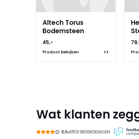
Altech Torus
He
Bodemsteen
St
45,-
79
Product
bekijken
Pro
Wat klanten zeg
8,5
uit
1531 BE00RDELINGEN