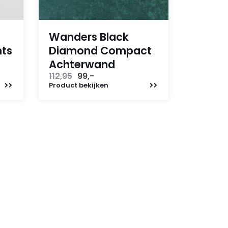
Wanders Black
hts
Diamond Compact
Achterwand
Oorspronkelijke
Huidige
112,95
99,-
prijs
prijs
Product
bekijken
was:
is:
112,95.
99,-.