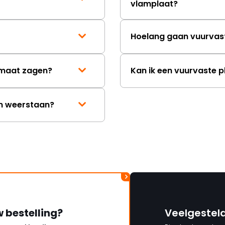
vlamplaat?
Hoelang gaan vuurvas
p maat zagen?
Kan ik een vuurvaste p
en weerstaan?
w bestelling?
Veelgestel