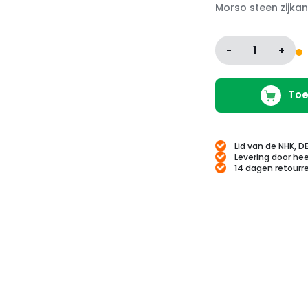
Morso steen zijkan
-
1
+
Toe
Lid van de NHK, D
Levering door hee
14 dagen retourr