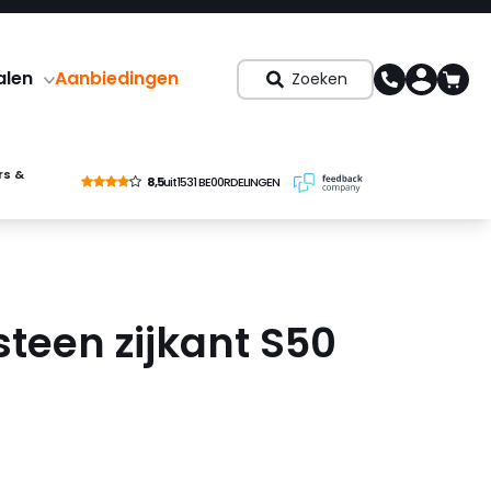
alen
Aanbiedingen
Zoeken
rs &
8,5
uit
1531 BE00RDELINGEN
teen zijkant S50