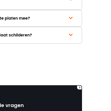
mag ontvangen."
te platen mee?
laat schilderen?
de vragen