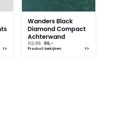
Wanders Black
hts
Diamond Compact
Achterwand
Oorspronkelijke
Huidige
112,95
99,-
prijs
prijs
Product
bekijken
was:
is:
112,95.
99,-.