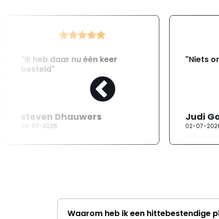
"Ik heb daar nu één keer
"Niets o
besteld"
steven Dhauwers
Judi G
02-07-2026
02-07-202
Waarom heb ik een hittebestendige p