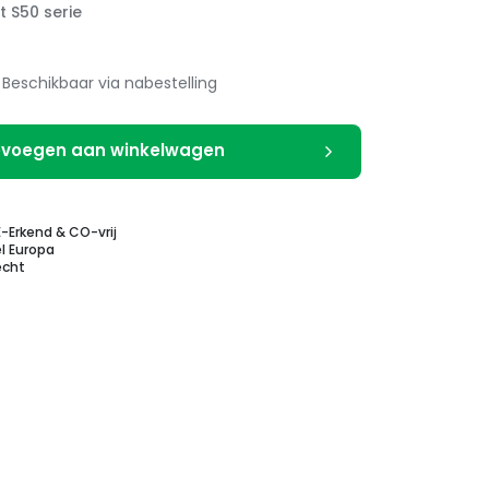
t S50 serie
Beschikbaar via nabestelling
voegen aan winkelwagen
E-Erkend & CO-vrij
l Europa
echt