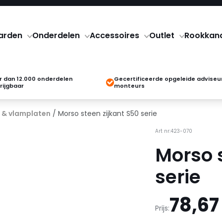
arden
Onderdelen
Accessoires
Outlet
Rookkan
 dan 12.000 onderdelen
Gecertificeerde opgeleide adviseu
rijgbaar
monteurs
 & vlamplaten
/ Morso steen zijkant S50 serie
Art nr:423-070
Morso s
serie
78,67
Prijs: