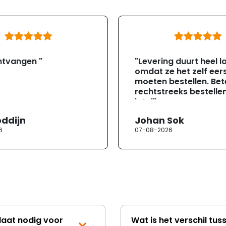
ntvangen "
"Levering duurt heel l
omdat ze het zelf eer
moeten bestellen. Bete
rechtstreeks bestellen
jotul"
oddijn
Johan Sok
6
07-08-2026
laat nodig voor
Wat is het verschil tus