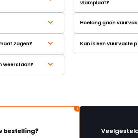
vlamplaat?
Hoelang gaan vuurvas
p maat zagen?
Kan ik een vuurvaste p
en weerstaan?
w bestelling?
Veelgestel