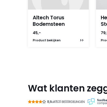
Altech Torus
He
Bodemsteen
St
45,-
79
Product
bekijken
Pro
Wat klanten zeg
8,5
uit
1531 BE00RDELINGEN