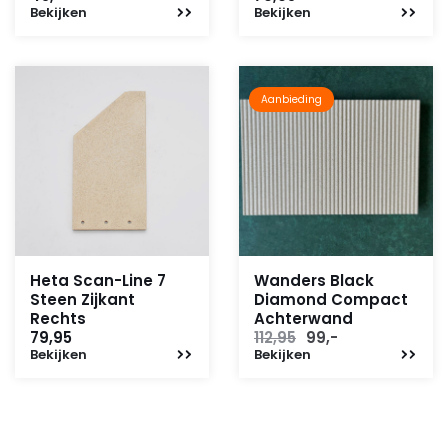
Bekijken
Bekijken
Aanbieding
Heta Scan-Line 7
Wanders Black
Steen Zijkant
Diamond Compact
Rechts
Achterwand
Oorspronkelijke
Huidige
79,95
112,95
99,-
Bekijken
Bekijken
prijs
prijs
was:
is:
112,95.
99,-.