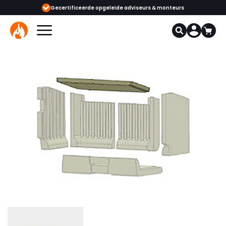
Gecertificeerde opgeleide adviseurs & monteurs
1000+ kachels e