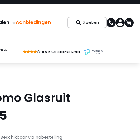
alen
Aanbiedingen
Zoeken
rs &
8,5
uit
1531 BE00RDELINGEN
omo Glasruit
45
Beschikbaar via nabestelling