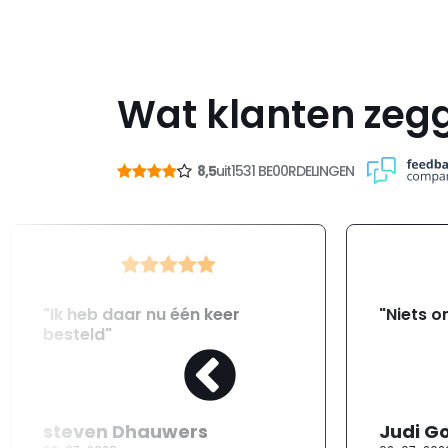
Wat klanten zeg
8,5
uit
1531 BE00RDELINGEN
"Ik heb daar nu één keer
"Niets o
besteld"
steven Dhauwers
Judi G