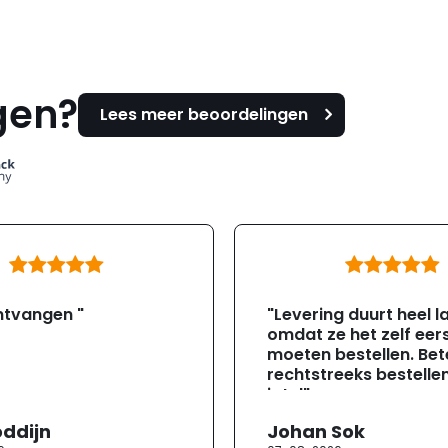
gen?
Lees meer beoordelingen
ntvangen "
"Levering duurt heel l
omdat ze het zelf eer
moeten bestellen. Bete
rechtstreeks bestellen
jotul"
oddijn
Johan Sok