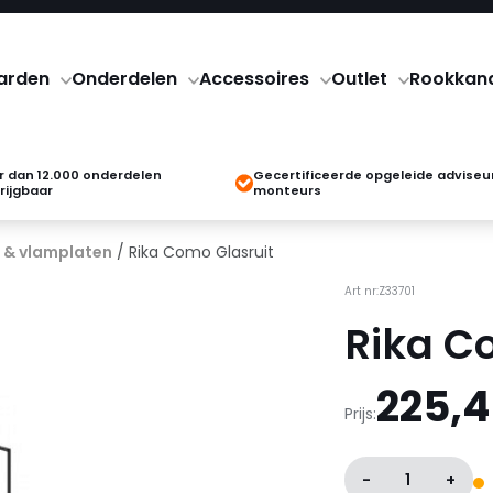
arden
Onderdelen
Accessoires
Outlet
Rookkan
 dan 12.000 onderdelen
Gecertificeerde opgeleide adviseu
rijgbaar
monteurs
 & vlamplaten
/ Rika Como Glasruit
Art nr:Z33701
Rika C
225,
Prijs:
-
1
+