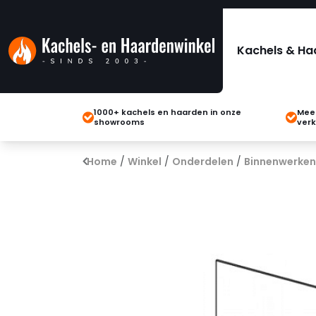
Kachels & Ha
1000+ kachels en haarden in onze
Meer
showrooms
verk
Home
/
Winkel
/
Onderdelen
/
Binnenwerken