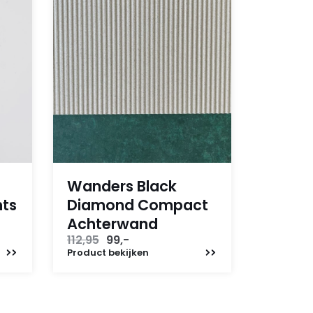
Wanders Black
hts
Diamond Compact
Achterwand
Oorspronkelijke
Huidige
112,95
99,-
prijs
prijs
Product
bekijken
was:
is:
112,95.
99,-.