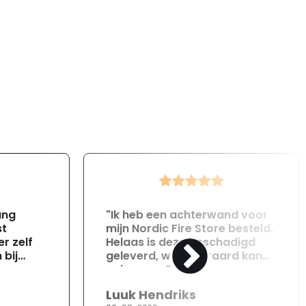
ang
"Ik heb een achterwand voor
st
mijn Nordic Fire Store besteld.
r zelf
Helaas is deze beschadigd
 bij
geleverd, wat uiteraard kan
gebeuren. Direct na
ontvangst heb ik contact
Luuk Hendriks
opgenomen met de