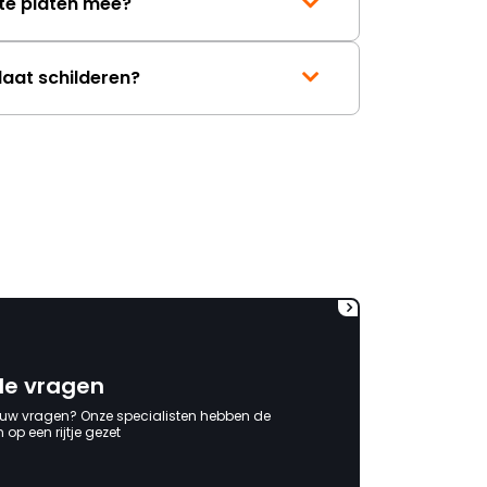
te platen mee?
laat schilderen?
de vragen
 uw vragen? Onze specialisten hebben de
op een rijtje gezet