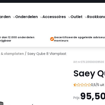
arden
Onderdelen
Accessoires
Outlet
Rookkan
 dan 12.000 onderdelen
Gecertificeerde opgeleide adviseu
rijgbaar
monteurs
 & vlamplaten
/ Saey Qube 8 Vlamplaat
Art nr:070.201030008500
Saey Q
0,5/5 ui
95,5
Prijs: