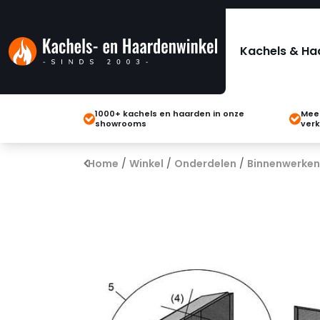
Kachels & Ha
1000+ kachels en haarden in onze
Meer
showrooms
verk
Home
/
Winkel
/
Onderdelen
/
Binnenwerken