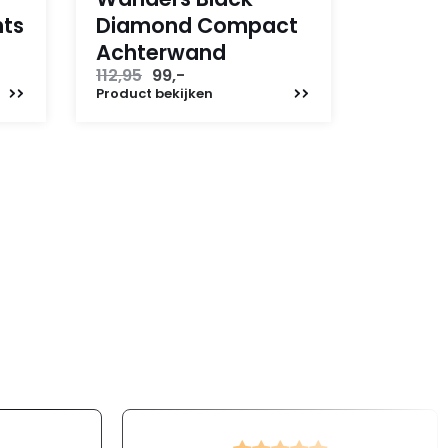
hts
Diamond Compact
Achterwand
Oorspronkelijke
Huidige
112,95
99,-
prijs
prijs
Product
bekijken
was:
is:
112,95.
99,-.