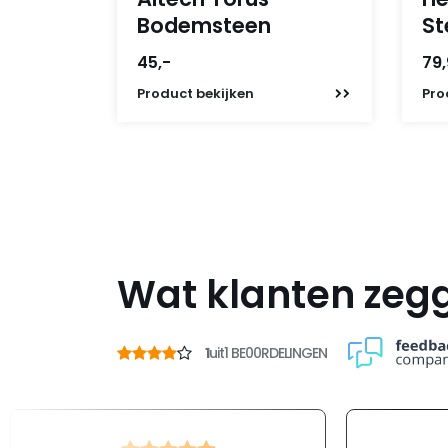
Bodemsteen
St
45,-
79
Product
bekijken
Pro
Wat klanten zeg
1
uit
1 BE00RDELINGEN