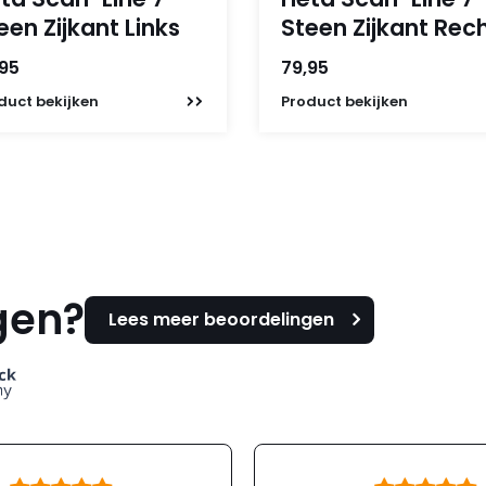
een Zijkant Links
Steen Zijkant Rec
,95
79,95
duct
bekijken
Product
bekijken
gen?
Lees meer beoordelingen