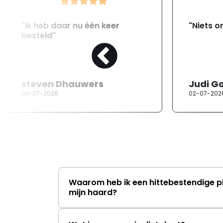
"Ik heb daar nu één keer
"Niets o
besteld"
steven Dhauwers
Judi G
02-07-2026
02-07-202
Waarom heb ik een hittebestendige p
mijn haard?