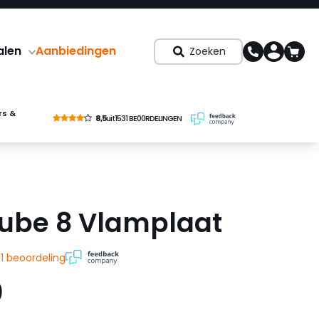
alen
Aanbiedingen
Zoeken
rs &
8,5
uit
1531 BE00RDELINGEN
ube 8 Vlamplaat
t
1 beoordeling
0