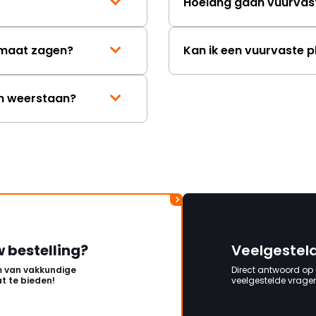
Hoelang gaan vuurvas
p maat zagen?
Kan ik een vuurvaste p
en weerstaan?
w bestelling?
Veelgestel
 van vakkundige
Direct antwoord op
t te bieden!
veelgestelde vragen 