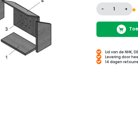
-
1
+
Toe
Lid van de NHK, D
Levering door hee
14 dagen retourr