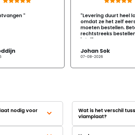
ntvangen "
"Levering duurt heel l
omdat ze het zelf eer
moeten bestellen. Bete
rechtstreeks bestellen
jotul"
oddijn
Johan Sok
6
07-08-2026
laat nodig voor
Wat is het verschil tus
vlamplaat?