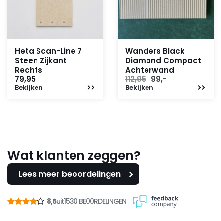
Heta Scan-Line 7
Wanders Black
Steen Zijkant
Diamond Compact
Rechts
Achterwand
Oorspronkelijke
Huidige
79,95
112,95
99,-
Bekijken
Bekijken
prijs
prijs
was:
is:
112,95.
99,-.
Wat klanten zeggen?
Lees meer beoordelingen
8,5
uit
1530 BE00RDELINGEN