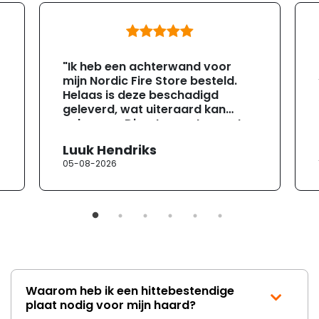
"Ik heb een achterwand voor
mijn Nordic Fire Store besteld.
Helaas is deze beschadigd
geleverd, wat uiteraard kan
gebeuren. Direct na ontvangst
heb ik contact opgenomen met
Luuk Hendriks
de klantenservice. Helaas
05-08-2026
verloopt de communicatie erg
moeizaam; tussen de e-
mailwisselingen zit telkens
ongeveer een week. Hierdoor
duurt de afhandeling onnodig
lang. Ik hoop dat dit spoedig
wordt opgelost en dat ik op
korte termijn een nieuwe,
onbeschadigde achterwand
Waarom heb ik een hittebestendige
mag ontvangen."
plaat nodig voor mijn haard?