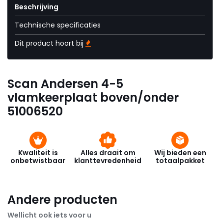
Beschrijving
Technische specificaties
Dit product hoort bij
Scan Andersen 4-5
vlamkeerplaat boven/onder
51006520
Kwaliteit is
Alles draait om
Wij bieden een
onbetwistbaar
klanttevredenheid
totaalpakket
Andere producten
Wellicht ook iets voor u