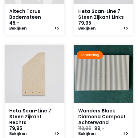
Altech Torus
Heta Scan-Line 7
Bodemsteen
Steen Zijkant Links
45,-
79,95
Bekijken
Bekijken
Aanbieding
Heta Scan-Line 7
Wanders Black
Steen Zijkant
Diamond Compact
Rechts
Achterwand
Oorspronkelijke
Huidige
79,95
112,95
99,-
Bekijken
Bekijken
prijs
prijs