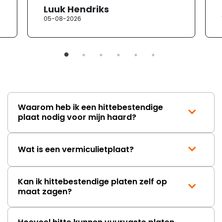
heb ik contact opgenomen met
Luuk Hendriks
de klantenservice. Helaas
05-08-2026
verloopt de communicatie erg
moeizaam; tussen de e-
mailwisselingen zit telkens
ongeveer een week. Hierdoor
duurt de afhandeling onnodig
lang. Ik hoop dat dit spoedig
wordt opgelost en dat ik op
korte termijn een nieuwe,
onbeschadigde achterwand
Waarom heb ik een hittebestendige
mag ontvangen."
plaat nodig voor mijn haard?
Wat is een vermiculietplaat?
Kan ik hittebestendige platen zelf op
maat zagen?