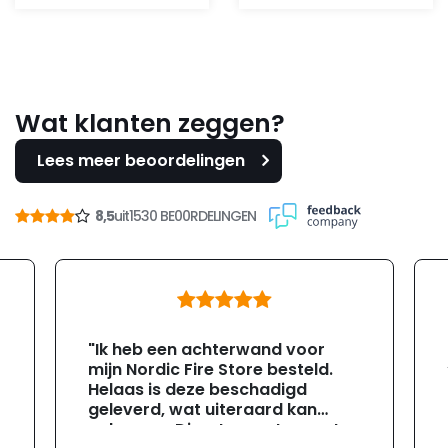
was:
is:
112,95.
99,-.
Wat klanten zeggen?
Lees meer beoordelingen
8,5
uit
1530 BE00RDELINGEN
"Ik heb een achterwand voor
mijn Nordic Fire Store besteld.
Helaas is deze beschadigd
geleverd, wat uiteraard kan
gebeuren. Direct na ontvangst