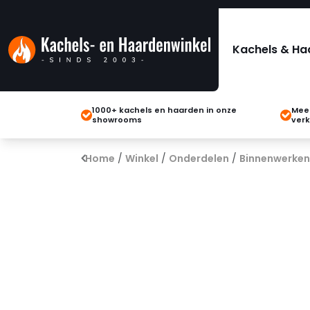
Kachels & Ha
1000+ kachels en haarden in onze
Meer
showrooms
verk
Home
/
Winkel
/
Onderdelen
/
Binnenwerken