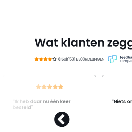
Wat klanten zeg
8,5
uit
1531 BE00RDELINGEN
"Ik heb daar nu één keer
"Niets o
besteld"