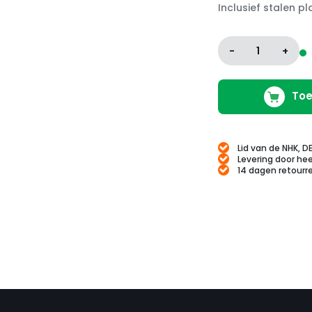
Inclusief stalen pl
-
1
+
Toe
Lid van de NHK, D
Levering door hee
14 dagen retourr