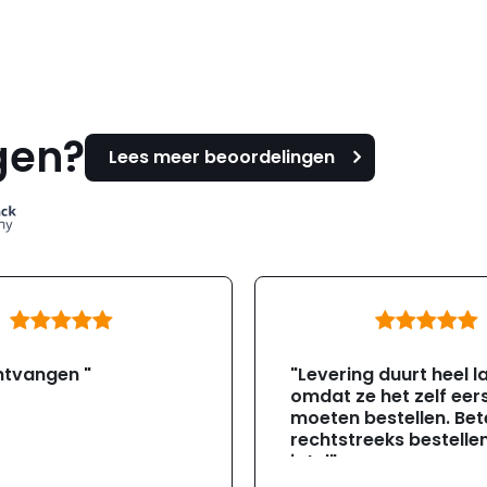
gen?
Lees meer beoordelingen
ntvangen "
"Levering duurt heel l
omdat ze het zelf eer
moeten bestellen. Bete
rechtstreeks bestellen
jotul"