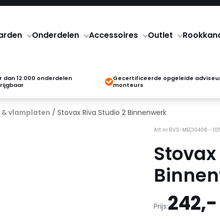
arden
Onderdelen
Accessoires
Outlet
Rookkan
 dan 12.000 onderdelen
Gecertificeerde opgeleide adviseu
rijgbaar
monteurs
 & vlamplaten
/ Stovax Riva Studio 2 Binnenwerk
Art nr:RVS-MEC10408 - 10
Stovax 
Binnen
242,-
Prijs: