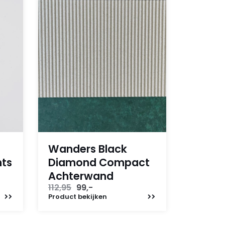
Wanders Black
hts
Diamond Compact
Achterwand
Oorspronkelijke
Huidige
112,95
99,-
prijs
prijs
Product
bekijken
was:
is:
112,95.
99,-.