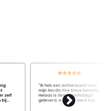
ang
"Ik heb een achterwand voor
st
mijn Nordic Fire Store besteld.
r zelf
Helaas is deze beschadigd
 bij
geleverd, wat uiteraard kan
gebeuren. Direct na
ontvangst heb ik contact