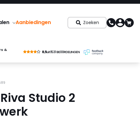
alen
Aanbiedingen
Zoeken
rs &
8,5
uit
1531 BE00RDELINGEN
589
Riva Studio 2
werk