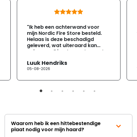
"Ik heb een achterwand voor
mijn Nordic Fire Store besteld.
Helaas is deze beschadigd
geleverd, wat uiteraard kan
gebeuren. Direct na ontvangst
heb ik contact opgenomen met
Luuk Hendriks
de klantenservice. Helaas
05-08-2026
verloopt de communicatie erg
moeizaam; tussen de e-
mailwisselingen zit telkens
ongeveer een week. Hierdoor
duurt de afhandeling onnodig
lang. Ik hoop dat dit spoedig
wordt opgelost en dat ik op
korte termijn een nieuwe,
onbeschadigde achterwand
Waarom heb ik een hittebestendige
mag ontvangen."
plaat nodig voor mijn haard?