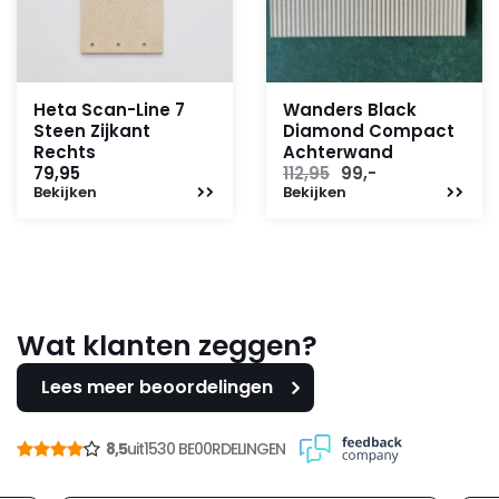
Heta Scan-Line 7
Wanders Black
Steen Zijkant
Diamond Compact
Rechts
Achterwand
Oorspronkelijke
Huidige
79,95
112,95
99,-
Bekijken
Bekijken
prijs
prijs
was:
is:
112,95.
99,-.
Wat klanten zeggen?
Lees meer beoordelingen
8,5
uit
1530 BE00RDELINGEN