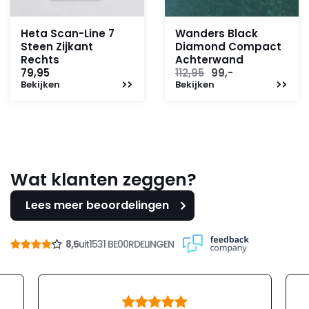
Heta Scan-Line 7
Wanders Black
Steen Zijkant
Diamond Compact
Rechts
Achterwand
Oorspronkelijke
Huidige
79,95
112,95
99,-
Bekijken
Bekijken
prijs
prijs
was:
is:
112,95.
99,-.
Wat klanten zeggen?
Lees meer beoordelingen
8,5
uit
1531 BE00RDELINGEN