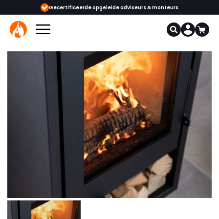
ijgbaar
Gecertificeerde opgeleide adviseurs & monteurs
1000+