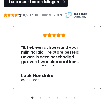
Lees meer beoordelingen
8,5
uit
1530 BE00RDELINGEN
"Ik heb een achterwand voor
mijn Nordic Fire Store besteld.
Helaas is deze beschadigd
geleverd, wat uiteraard kan
gebeuren. Direct na ontvangst
heb ik contact opgenomen met
Luuk Hendriks
de klantenservice. Helaas
05-08-2026
verloopt de communicatie erg
moeizaam; tussen de e-
mailwisselingen zit telkens
ongeveer een week. Hierdoor
duurt de afhandeling onnodig
lang. Ik hoop dat dit spoedig