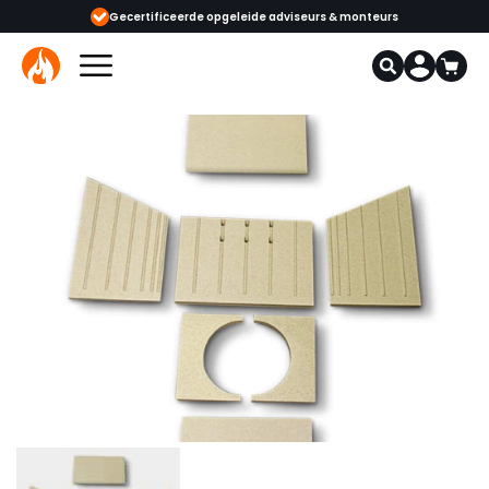
eerde opgeleide adviseurs & monteurs
1000+ kachels en haarden in onze 