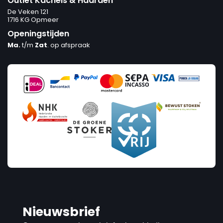
Outlet Kachels & Haarden
De Veken 121
1716 KG Opmeer
Openingstijden
Ma.
t/m
Zat
. op afspraak
Nieuwsbrief