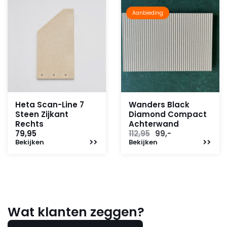
Aanbieding
Heta Scan-Line 7
Wanders Black
Steen Zijkant
Diamond Compact
Rechts
Achterwand
Oorspronkelijke
Huidige
79,95
112,95
99,-
Bekijken
Bekijken
prijs
prijs
was:
is:
112,95.
99,-.
Wat klanten zeggen?