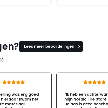
was:
is:
338,-.
295,-.
gen?
Lees meer beoordelingen
elling was erg goed
"Ik heb een achterwa
, hierdoor kwam het
mijn Nordic Fire Store
re materiaal
Helaas is deze besch