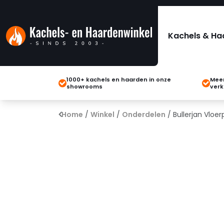
Kachels & Ha
1000+ kachels en haarden in onze
Meer
showrooms
verk
Home
/
Winkel
/
Onderdelen
/ Bullerjan Vloer