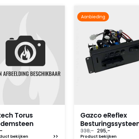
Aanbieding
tech Torus
Gazco eReflex
odemsteen
Besturingssyste
Oorspronkelijke
Huidige
-
338,-
295,-
prijs
prijs
duct
bekijken
Product
bekijken