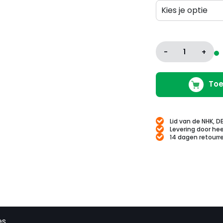
Kies je optie
Variaties
-
1
+
Toe
Lid van de NHK, D
Levering door hee
14 dagen retourr
es