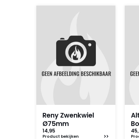
Reny Zwenkwiel
Al
Ø75mm
B
14,95
45,
Product
bekijken
Pro