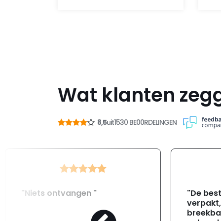
Wat klanten zeg
8,5
uit
1530 BE00RDELINGEN
"Niets ontvangen "
"De best
verpakt
breekba