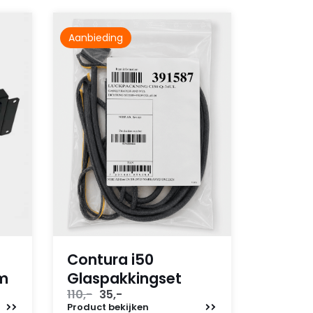
Aanbieding
Contura i50
em
Glaspakkingset
Oorspronkelijke
Huidige
110,-
35,-
prijs
prijs
Product
bekijken