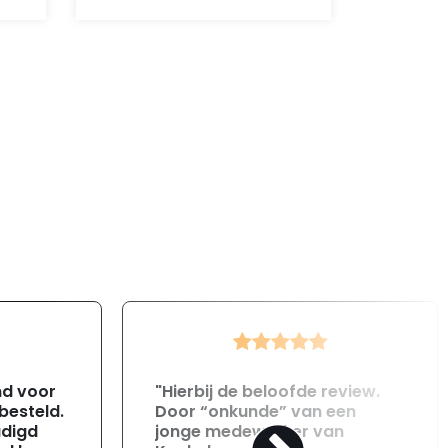
was:
is:
110,-.
35,-.
nd voor
"Hierbij de beloofde review.
 besteld.
Door “onkunde” van een
adigd
jonge medewerker van