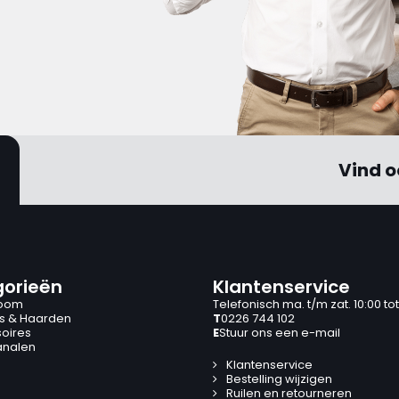
Vind o
orieën
Klantenservice
oom
Telefonisch ma. t/m zat. 10:00 tot
s & Haarden
T
0226 744 102
oires
E
Stuur ons een e-mail
analen
Klantenservice
Bestelling wijzigen
Ruilen en retourneren