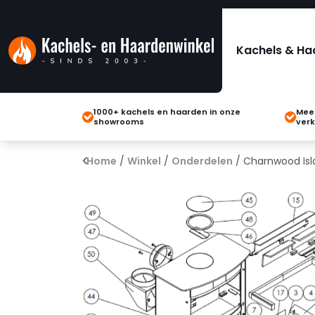
Kachels & Ha
1000+ kachels en haarden in onze
Meer
showrooms
verk
Home
/
Winkel
/
Onderdelen
/ Charnwood Isl