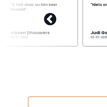
"Ik heb daar nu één keer
"Niets o
besteld"
steven Dhauwers
Judi G
02-07-2026
02-07-202