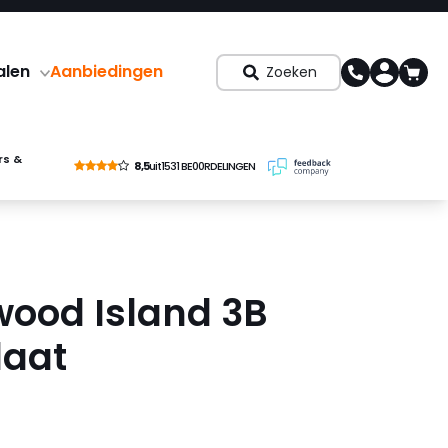
alen
Aanbiedingen
Zoeken
rs &
8,5
uit
1531 BE00RDELINGEN
ood Island 3B
aat