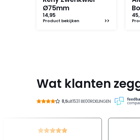
Ø75mm
B
14,95
45,
Product
bekijken
Pro
Wat klanten zeg
8,5
uit
1531 BE00RDELINGEN