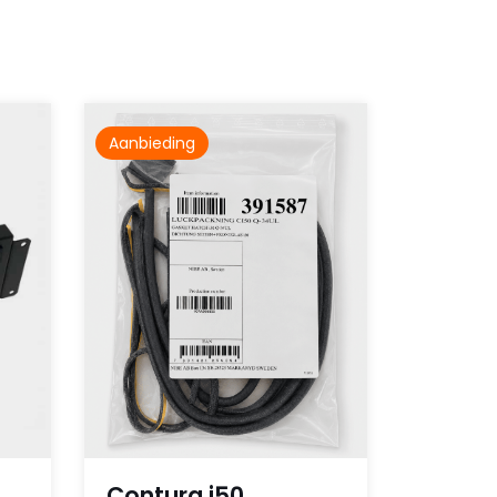
Aanbieding
Contura i50