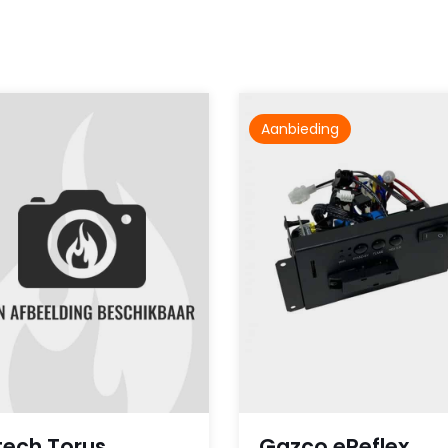
Aanbieding
tech Torus
Gazco eReflex