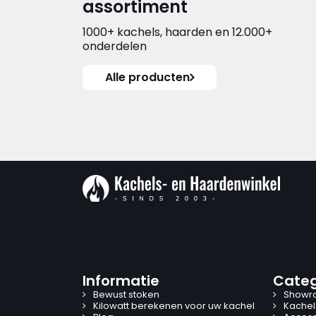
assortiment
1000+ kachels, haarden en 12.000+
onderdelen
Alle producten
Informatie
Categ
Bewust stoken
Showr
Kilowatt berekenen voor uw kachel
Kachel