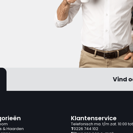
Vind o
orieën
Klantenservice
oom
Telefonisch ma. t/m zat. 10:00 tot
s & Haarden
T
0226 744 102