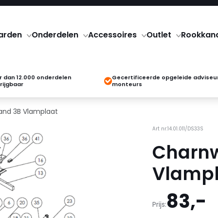
arden
Onderdelen
Accessoires
Outlet
Rookkan
 dan 12.000 onderdelen
Gecertificeerde opgeleide adviseu
rijgbaar
monteurs
and 3B Vlamplaat
Art nr:14.01.011/DS33S
Charnw
Vlampl
83,-
Prijs: