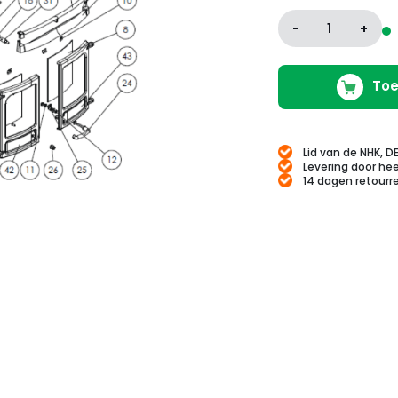
-
1
+
Toe
Lid van de NHK, D
Levering door hee
14 dagen retourr