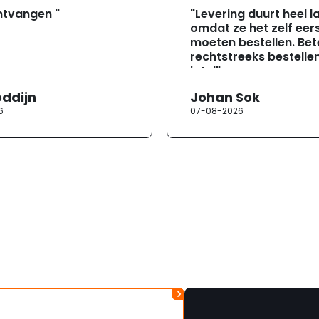
ntvangen "
"Levering duurt heel l
omdat ze het zelf eer
moeten bestellen. Bete
rechtstreeks bestellen
jotul"
oddijn
Johan Sok
6
07-08-2026