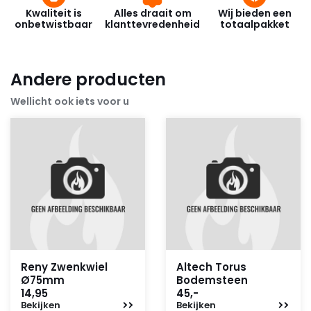
Kwaliteit is
Alles draait om
Wij bieden een
onbetwistbaar
klanttevredenheid
totaalpakket
Andere producten
Wellicht ook iets voor u
Reny Zwenkwiel
Altech Torus
Ø75mm
Bodemsteen
14,95
45,-
Bekijken
Bekijken