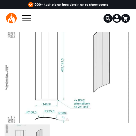
 & monteurs
1000+ kachels en haarden in onze showrooms
Mee