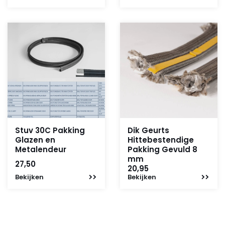
was:
is:
110,-.
35,-.
Stuv 30C Pakking
Dik Geurts
Glazen en
Hittebestendige
Metalendeur
Pakking Gevuld 8
mm
27,50
20,95
Bekijken
Bekijken