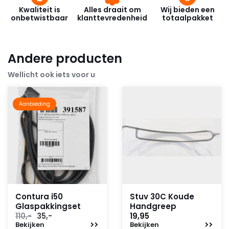
Kwaliteit is
Alles draait om
Wij bieden een
onbetwistbaar
klanttevredenheid
totaalpakket
Andere producten
Wellicht ook iets voor u
Aanbieding
Contura i50
Stuv 30C Koude
Glaspakkingset
Handgreep
Oorspronkelijke
Huidige
110,-
35,-
19,95
Bekijken
prijs
prijs
Bekijken