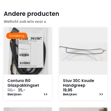
Andere producten
Wellicht ook iets voor u
Aanbieding
Contura i50
Stuv 30C Koude
Glaspakkingset
Handgreep
Oorspronkelijke
Huidige
110,-
35,-
19,95
Bekijken
prijs
prijs
Bekijken
was:
is:
110,-.
35,-.