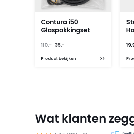
Contura i50
St
Glaspakkingset
Ha
Oorspronkelijke
Huidige
110,-
35,-
19,
prijs
prijs
was:
is:
Product
bekijken
Pro
110,-.
35,-.
Wat klanten zeg