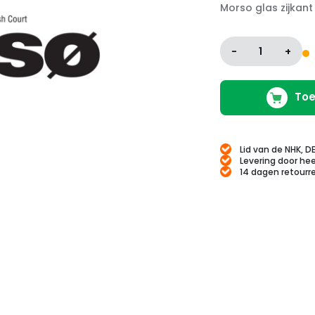
Morso glas zijkant
-
1
+
Toe
Lid van de NHK, D
Levering door hee
14 dagen retourr