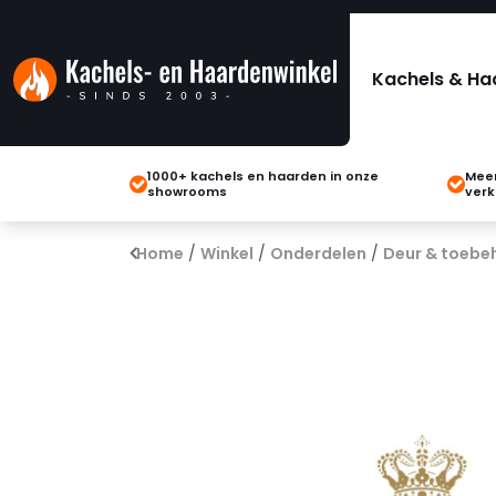
Kachels & Ha
1000+ kachels en haarden in onze
Meer
showrooms
verk
Home
/
Winkel
/
Onderdelen
/
Deur & toebe