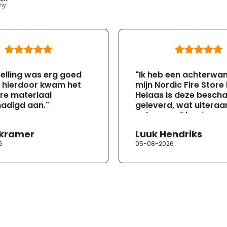
elling was erg goed
"Ik heb een achterwa
, hierdoor kwam het
mijn Nordic Fire Store
re materiaal
Helaas is deze besch
adigd aan."
geleverd, wat uiteraa
gebeuren. Direct na
ontvangst heb ik con
 kramer
Luuk Hendriks
opgenomen met de
6
05-08-2026
klantenservice. Helaa
verloopt de communi
erg moeizaam; tussen
mailwisselingen zit te
ongeveer een week. H
duurt de afhandeling
lang. Ik hoop dat dit spoedig
wordt opgelost en dat
korte termijn een nie