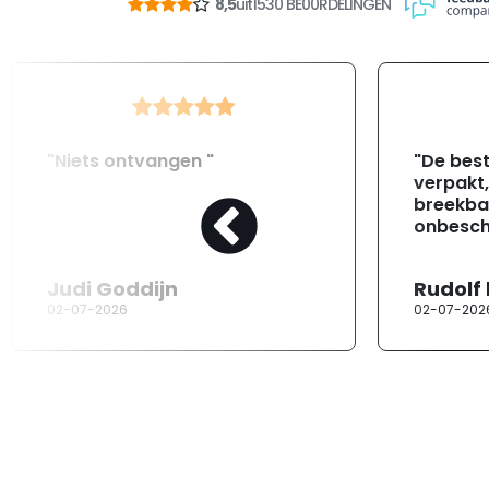
8,5
uit
1530 BE00RDELINGEN
"Niets ontvangen "
"De best
verpakt
breekba
onbesch
Judi Goddijn
Rudolf
02-07-2026
02-07-202