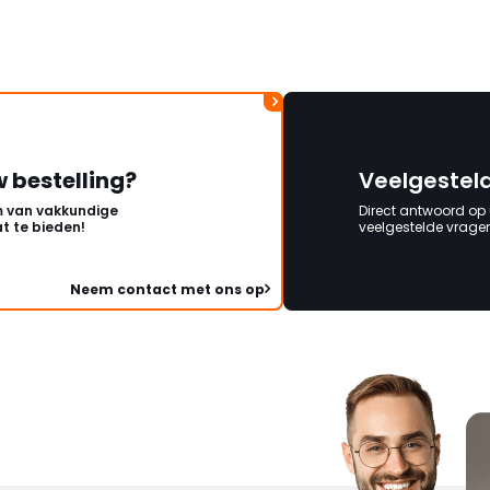
onbeschadigde acht
mag ontvangen."
w bestelling?
Veelgestel
 van vakkundige
Direct antwoord op
t te bieden!
veelgestelde vragen 
Neem contact met ons op