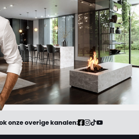
waarin de schuld bij anderen
of mijzelf wordt neergelegd. "
ok onze overige kanalen: