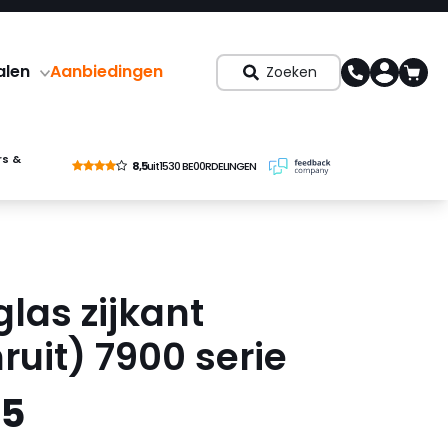
alen
Aanbiedingen
Zoeken
rs &
8,5
uit
1530 BE00RDELINGEN
las zijkant
ruit) 7900 serie
95