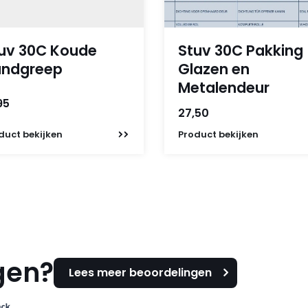
uv 30C Koude
Stuv 30C Pakking
ndgreep
Glazen en
Metalendeur
95
27,50
duct
bekijken
Product
bekijken
gen?
Lees meer beoordelingen