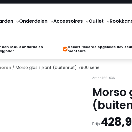
arden
Onderdelen
Accessoires
Outlet
Rookkan
 dan 12.000 onderdelen
Gecertificeerde opgeleide adviseu
rijgbaar
monteurs
horen
/ Morso glas zijkant (buitenruit) 7900 serie
Art nr:422-636
Morso g
(buiten
428,
Prijs: