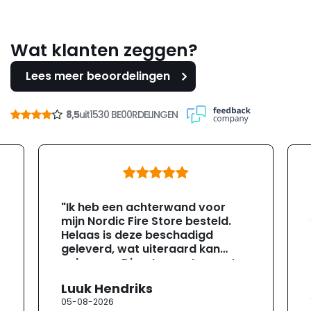
Wat klanten zeggen?
Lees meer beoordelingen
8,5
uit
1530 BE00RDELINGEN
"Ik heb een achterwand voor
mijn Nordic Fire Store besteld.
Helaas is deze beschadigd
geleverd, wat uiteraard kan
gebeuren. Direct na ontvangst
heb ik contact opgenomen met
Luuk Hendriks
de klantenservice. Helaas
05-08-2026
verloopt de communicatie erg