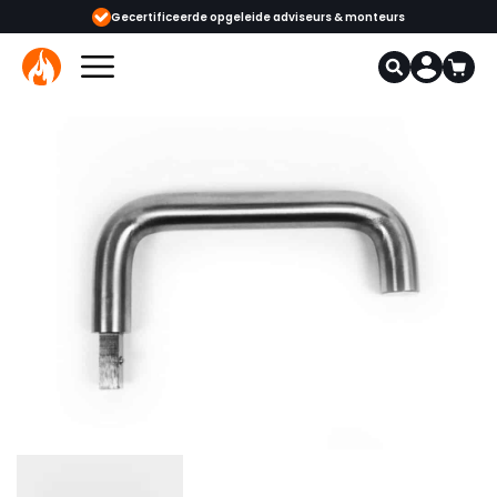
Gecertificeerde opgeleide adviseurs & monteurs
1000+ kachels en 