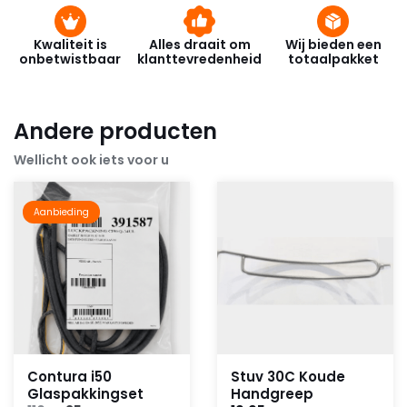
Kwaliteit is
Alles draait om
Wij bieden een
onbetwistbaar
klanttevredenheid
totaalpakket
Andere producten
Wellicht ook iets voor u
Aanbieding
Contura i50
Stuv 30C Koude
Glaspakkingset
Handgreep