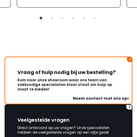
moeizaam; tussen de e-
mailwisselingen zit telkens
ongeveer een week. Hierdoor
duurt de afhandeling onnodig
lang. Ik hoop dat dit spoedig
wordt opgelost en dat ik op
korte termijn een nieuwe,
onbeschadigde achterwand
mag ontvangen."
Vraag of hulp nodig bij uw bestelling?
Kom naar onze showroom waar ons team van
vakkundige specialisten klaar staat om hulp op
maat te bieden!
Neem contact met ons op
Veelgestelde vragen
Direct antwoord op uw vragen? Onze specialisten
hebben de veelgestelde vragen op een rijtje gezet