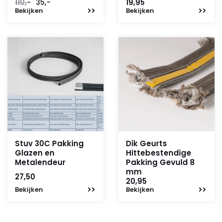
Oorspronkelijke
Huidige
110,-
35,-
19,95
Bekijken
prijs
prijs
Bekijken
was:
is:
110,-.
35,-.
Stuv 30C Pakking
Dik Geurts
Glazen en
Hittebestendige
Metalendeur
Pakking Gevuld 8
mm
27,50
20,95
Bekijken
Bekijken