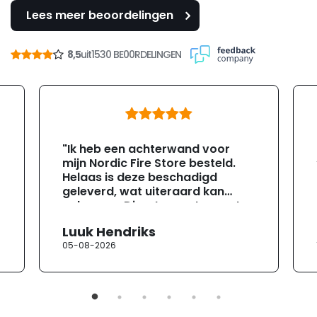
Lees meer beoordelingen
8,5
uit
1530 BE00RDELINGEN
"Ik heb een achterwand voor
mijn Nordic Fire Store besteld.
Helaas is deze beschadigd
geleverd, wat uiteraard kan
gebeuren. Direct na ontvangst
heb ik contact opgenomen met
Luuk Hendriks
de klantenservice. Helaas
05-08-2026
verloopt de communicatie erg
moeizaam; tussen de e-
mailwisselingen zit telkens
ongeveer een week. Hierdoor
duurt de afhandeling onnodig