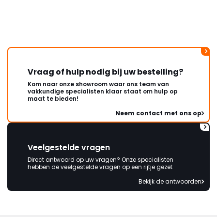
lang. Ik hoop dat dit spoedig
wordt opgelost en dat ik op
korte termijn een nieuwe,
onbeschadigde achterwand
mag ontvangen."
Vraag of hulp nodig bij uw bestelling?
Kom naar onze showroom waar ons team van
vakkundige specialisten klaar staat om hulp op
maat te bieden!
Neem contact met ons op
Veelgestelde vragen
Direct antwoord op uw vragen? Onze specialisten
hebben de veelgestelde vragen op een rijtje gezet
Bekijk de antwoorden