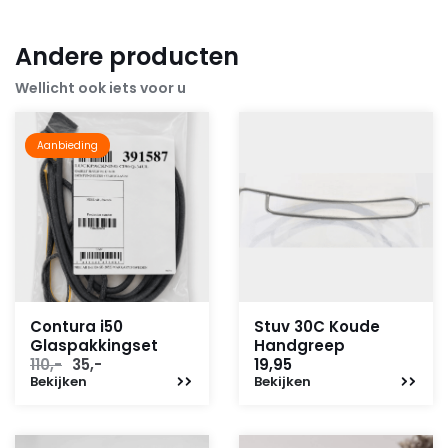
Andere producten
Wellicht ook iets voor u
Aanbieding
Contura i50
Stuv 30C Koude
Glaspakkingset
Handgreep
Oorspronkelijke
Huidige
110,-
35,-
19,95
Bekijken
prijs
prijs
Bekijken
was:
is:
110,-.
35,-.