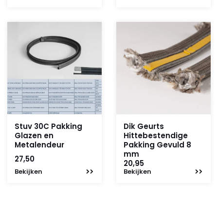
was:
is:
110,-.
35,-.
Stuv 30C Pakking
Dik Geurts
Glazen en
Hittebestendige
Metalendeur
Pakking Gevuld 8
mm
27,50
20,95
Bekijken
Bekijken