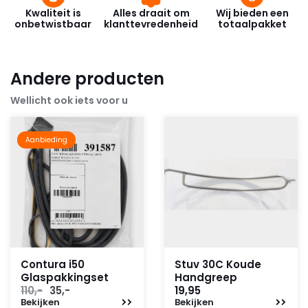
Kwaliteit is
Alles draait om
Wij bieden een
onbetwistbaar
klanttevredenheid
totaalpakket
Andere producten
Wellicht ook iets voor u
Aanbieding
Contura i50
Stuv 30C Koude
Glaspakkingset
Handgreep
Oorspronkelijke
Huidige
110,-
35,-
19,95
Bekijken
prijs
prijs
Bekijken