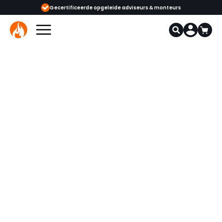
ijgbaar
Gecertificeerde opgeleide adviseurs & monteurs
1000+