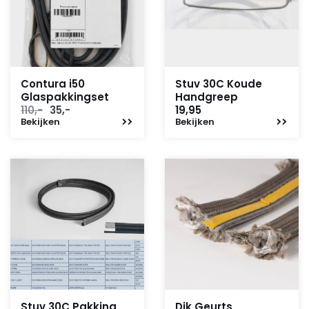
Contura i50
Stuv 30C Koude
Glaspakkingset
Handgreep
Oorspronkelijke
Huidige
110,-
35,-
19,95
Bekijken
prijs
prijs
Bekijken
was:
is:
110,-.
35,-.
Stuv 30C Pakking
Dik Geurts