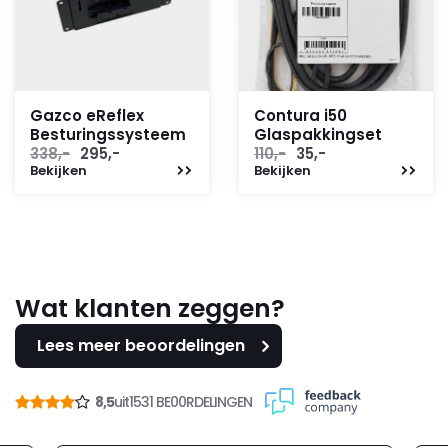
Gazco eReflex
Contura i50
Besturingssysteem
Glaspakkingset
Oorspronkelijke
Huidige
Oorspronkelijke
Huidige
338,-
295,-
110,-
35,-
Bekijken
prijs
prijs
Bekijken
prijs
prijs
was:
is:
was:
is:
338,-.
295,-.
110,-.
35,-.
Wat klanten zeggen?
Lees meer beoordelingen
8,5
uit
1531 BE00RDELINGEN