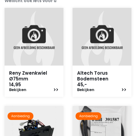
Wellicht ook iets voor u
Reny Zwenkwiel
Altech Torus
Ø75mm
Bodemsteen
14,95
45,-
Bekijken
Bekijken
Aanbieding
Aanbieding