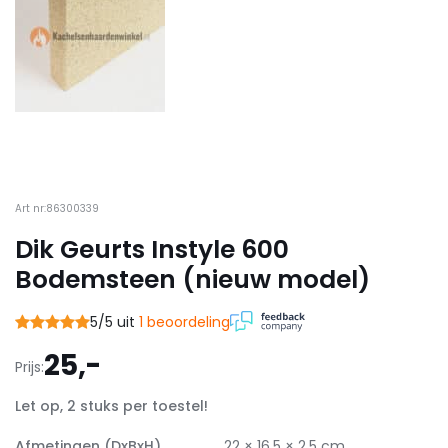
Art nr:86300339
Dik Geurts Instyle 600
Bodemsteen (nieuw model)
5/5 uit
1 beoordeling
25,-
Prijs:
Let op, 2 stuks per toestel!
Afmetingen (DxBxH)
22 × 16,5 × 2,5 cm