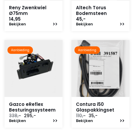
Reny Zwenkwiel
Altech Torus
Ø75mm
Bodemsteen
14,95
45,-
Bekijken
Bekijken
Aanbieding
Aanbieding
Gazco eReflex
Contura i50
Besturingssysteem
Glaspakkingset
Oorspronkelijke
Huidige
Oorspronkelijke
Huidige
338,-
295,-
110,-
35,-
Bekijken
prijs
prijs
Bekijken
prijs
prijs
was:
is:
was:
is:
338,-.
295,-.
110,-.
35,-.