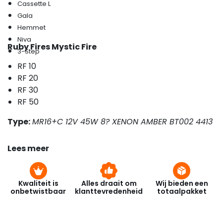
Cassette L
Gala
Hemmet
Niva
Ruby Fires Mystic Fire
3-Step
RF 10
RF 20
RF 30
RF 50
Type:
MR16+C 12V 45W 8? XENON AMBER BT002 4413
Lees meer
Kwaliteit is
Alles draait om
Wij bieden een
onbetwistbaar
klanttevredenheid
totaalpakket