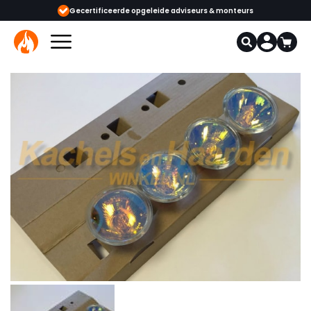
ijgbaar
Gecertificeerde opgeleide adviseurs & monteurs
1000+