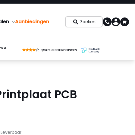
alen
Aanbiedingen
Zoeken
rs &
8,5
uit
1531 BE00RDELINGEN
Printplaat PCB
Leverbaar