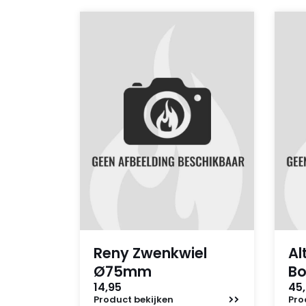
Reny Zwenkwiel
Al
Ø75mm
B
14,95
45,
Product
bekijken
Pro