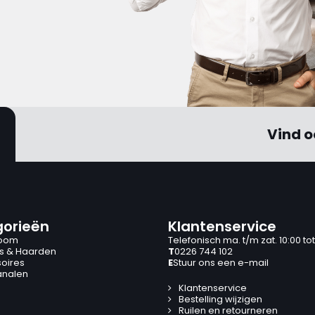
Vind o
orieën
Klantenservice
oom
Telefonisch ma. t/m zat. 10:00 tot
s & Haarden
T
0226 744 102
oires
E
Stuur ons een e-mail
analen
Klantenservice
Bestelling wijzigen
Ruilen en retourneren