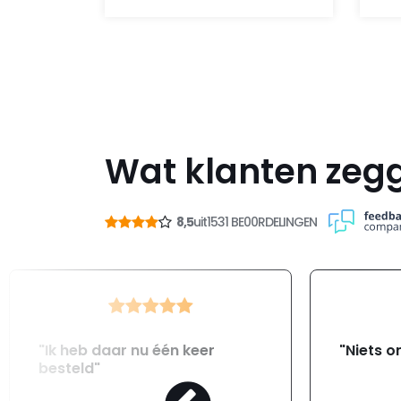
Wat klanten zeg
8,5
uit
1531 BE00RDELINGEN
"Ik heb daar nu één keer
"Niets o
besteld"