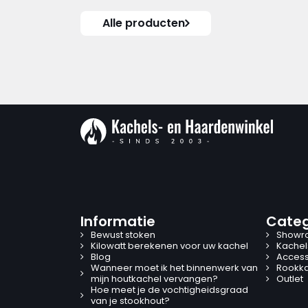
Alle producten
Informatie
Categ
Bewust stoken
Showr
Kilowatt berekenen voor uw kachel
Kachel
Blog
Access
Wanneer moet ik het binnenwerk van
Rookk
mijn houtkachel vervangen?
Outlet
Hoe meet je de vochtigheidsgraad
van je stookhout?