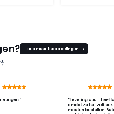
was:
is:
338,-.
295,-.
gen?
Lees meer beoordelingen
ntvangen "
"Levering duurt heel l
omdat ze het zelf eer
moeten bestellen. Bete