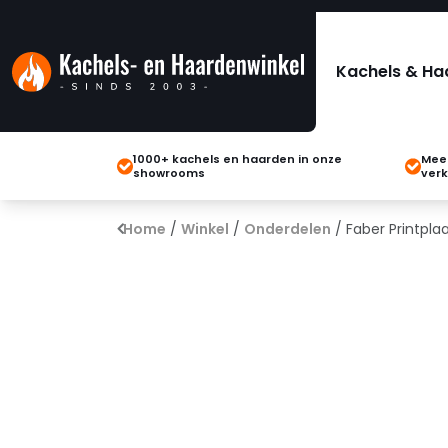
Kachels & Ha
1000+ kachels en haarden in onze
Meer
showrooms
verk
Home
/
Winkel
/
Onderdelen
/ Faber Printpla