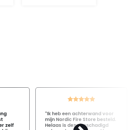
was:
is:
110,-.
35,-.
ang
"Ik heb een achterwand voor
st
mijn Nordic Fire Store besteld.
r zelf
Helaas is deze beschadigd