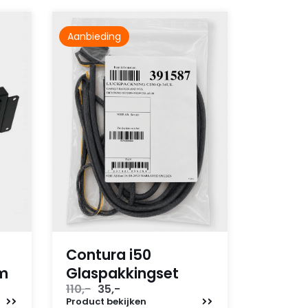
Aanbieding
Contura i50
em
Glaspakkingset
Oorspronkelijke
Huidige
110,-
35,-
prijs
prijs
Product
bekijken