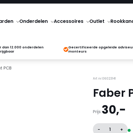
arden
Onderdelen
Accessoires
Outlet
Rookkan
 dan 12.000 onderdelen
Gecertificeerde opgeleide adviseu
rijgbaar
monteurs
at PCB
Art nr:06023141
Faber 
30,-
Prijs:
-
1
+