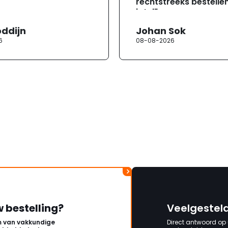
rechtstreeks bestellen
jotul"
oddijn
Johan Sok
6
08-08-2026
w bestelling?
Veelgestel
 van vakkundige
Direct antwoord op