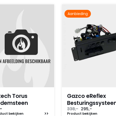
Aanbieding
tech Torus
Gazco eReflex
odemsteen
Besturingssyste
Oorspronkelijke
Huidige
-
338,-
295,-
prijs
prijs
duct
bekijken
Product
bekijken