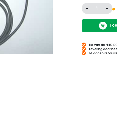
-
1
+
Toe
Lid van de NHK, D
Levering door hee
14 dagen retourr