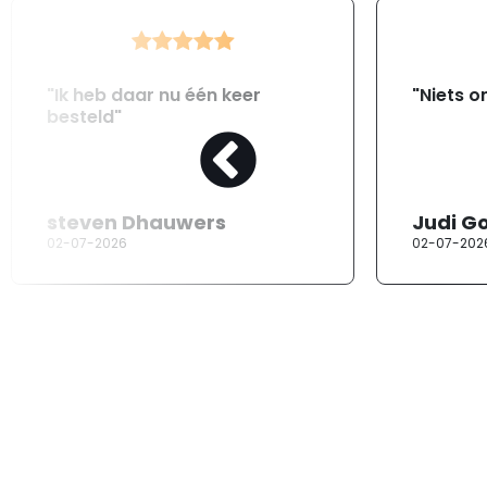
"Ik heb daar nu één keer
"Niets o
besteld"
steven Dhauwers
Judi G
02-07-2026
02-07-202