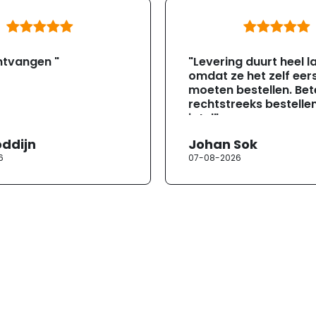
ntvangen "
"Levering duurt heel l
omdat ze het zelf eer
moeten bestellen. Bete
rechtstreeks bestellen
jotul"
oddijn
Johan Sok
6
07-08-2026