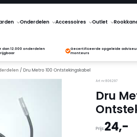
arden
Onderdelen
Accessoires
Outlet
Rookkan
 dan 12.000 onderdelen
Gecertificeerde opgeleide adviseu
rijgbaar
monteurs
derdelen
/ Dru Metro 100 Ontstekingskabel
Art nr:806297
Dru Me
Ontste
24,-
Prijs: