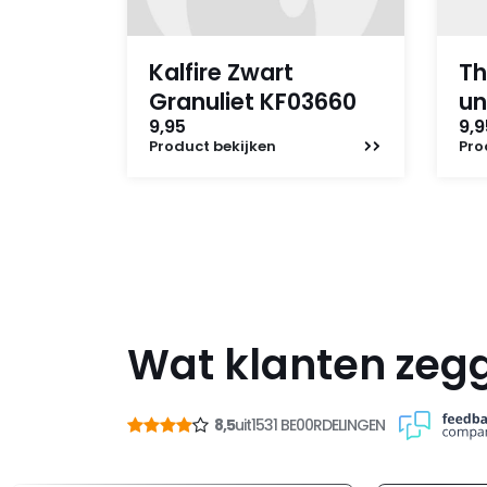
Kalfire Zwart
Th
Granuliet KF03660
un
9,95
9,9
Product
bekijken
Pro
Wat klanten zeg
8,5
uit
1531 BE00RDELINGEN