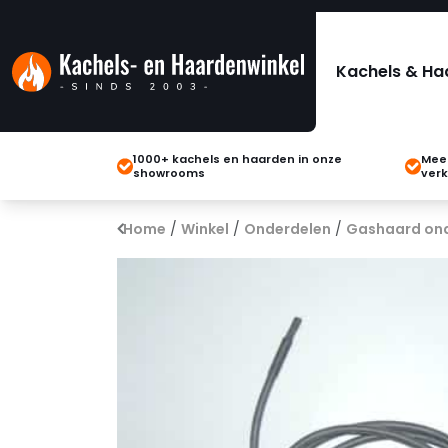
Kachels & Ha
1000+ kachels en haarden in onze
Meer
showrooms
verk
Home
/
Winkel
/
Onderdelen
/
Gashaard on