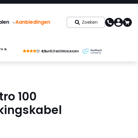
alen
Aanbiedingen
Zoeken
rs &
8,5
uit
1531 BE00RDELINGEN
tro 100
kingskabel