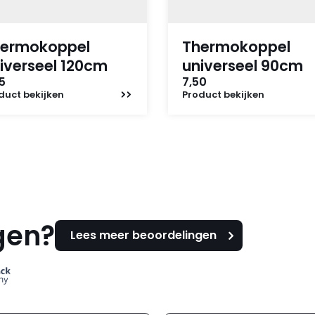
ermokoppel
Thermokoppel
iverseel 120cm
universeel 90cm
5
7,50
duct
bekijken
Product
bekijken
gen?
Lees meer beoordelingen