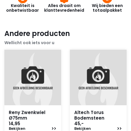
Kwaliteit is
Alles draait om
Wij bieden een
onbetwistbaar
klanttevredenheid
totaalpakket
Andere producten
Wellicht ook iets voor u
Reny Zwenkwiel
Altech Torus
Ø75mm
Bodemsteen
14,95
45,-
Bekijken
Bekijken