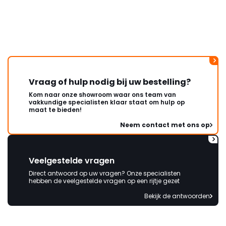
lang. Ik hoop dat dit spoedig
wordt opgelost en dat ik op
korte termijn een nieuwe,
onbeschadigde achterwand
mag ontvangen."
Vraag of hulp nodig bij uw bestelling?
Kom naar onze showroom waar ons team van
vakkundige specialisten klaar staat om hulp op
maat te bieden!
Neem contact met ons op
Veelgestelde vragen
Direct antwoord op uw vragen? Onze specialisten
hebben de veelgestelde vragen op een rijtje gezet
Bekijk de antwoorden