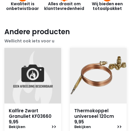
Kwaliteit is
Alles draait om
Wij bieden een
onbetwistbaar
klanttevredenheid
totaalpakket
Andere producten
Wellicht ook iets voor u
Kalfire Zwart
Thermokoppel
Granuliet KF03660
universeel 120cm
9,95
9,95
Bekijken
Bekijken