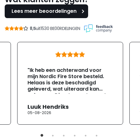
Lees meer beoordelingen
8,5
uit
1530 BE00RDELINGEN
"Ik heb een achterwand voor
mijn Nordic Fire Store besteld.
Helaas is deze beschadigd
geleverd, wat uiteraard kan
gebeuren. Direct na ontvangst
heb ik contact opgenomen met
Luuk Hendriks
de klantenservice. Helaas
05-08-2026
verloopt de communicatie erg
moeizaam; tussen de e-
mailwisselingen zit telkens
ongeveer een week. Hierdoor
duurt de afhandeling onnodig