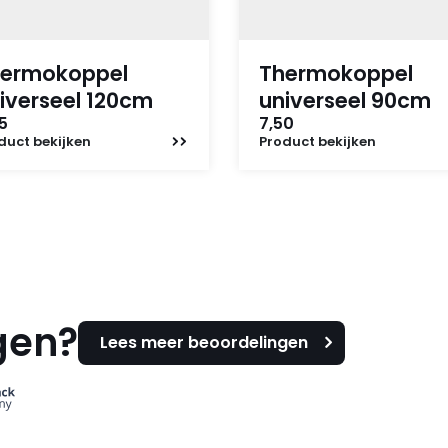
ermokoppel
Thermokoppel
iverseel 120cm
universeel 90cm
5
7,50
duct
bekijken
Product
bekijken
gen?
Lees meer beoordelingen