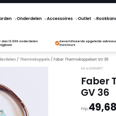
arden
Onderdelen
Accessoires
Outlet
Rookkan
 dan 12.000 onderdelen
Gecertificeerde opgeleide adviseu
rijgbaar
monteurs
derdelen
/
Thermokoppels
/ Faber Thermokoppelset GV 36
Art nr:20900877
Faber 
GV 36
49,6
Prijs: