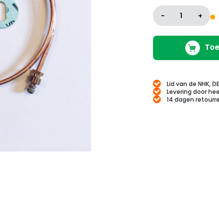
-
1
+
Toe
Lid van de NHK, D
Levering door hee
14 dagen retourr