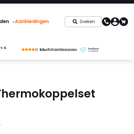
alen
Aanbiedingen
Zoeken
rs &
8,5
uit
1530 BE00RDELINGEN
Thermokoppelset
8