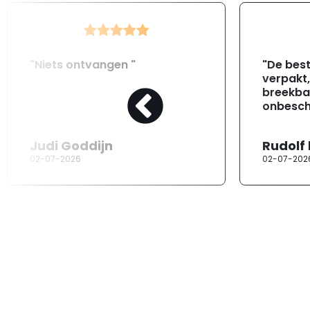
"Niets ontvangen "
"De best
verpakt
breekba
onbesch
Judi Goddijn
Rudolf
02-07-2026
02-07-202