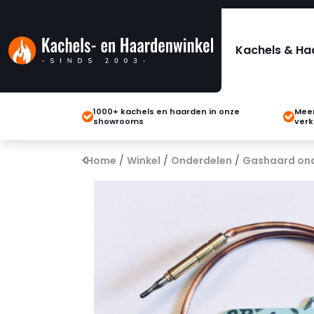
Kachels & Ha
1000+ kachels en haarden in onze
Meer
showrooms
verk
Home
/
Winkel
/
Onderdelen
/
Gashaard on