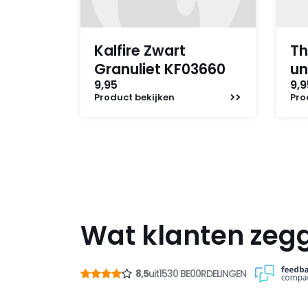
Kalfire Zwart
Th
Granuliet KF03660
un
9,95
9,9
Product
bekijken
Pro
Wat klanten zeg
8,5
uit
1530 BE00RDELINGEN