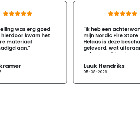
elling was erg goed
"Ik heb een achterwa
, hierdoor kwam het
mijn Nordic Fire Store
re materiaal
Helaas is deze besch
adigd aan."
geleverd, wat uiteraa
gebeuren. Direct na
ontvangst heb ik con
 kramer
Luuk Hendriks
opgenomen met de
6
05-08-2026
klantenservice. Helaa
verloopt de communi
erg moeizaam; tussen
mailwisselingen zit te
ongeveer een week. H
duurt de afhandeling
lang. Ik hoop dat dit spoedig
wordt opgelost en dat
korte termijn een nie
onbeschadigde acht
mag ontvangen."