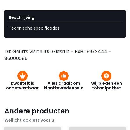
Beschrijving
Technische specificaties
Dik Geurts Vision 100 Glasruit – BxH=997×444 –
86000086
Kwaliteit is
Alles draait om
Wij bieden een
onbetwistbaar
klanttevredenheid
totaalpakket
Andere producten
Wellicht ook iets voor u