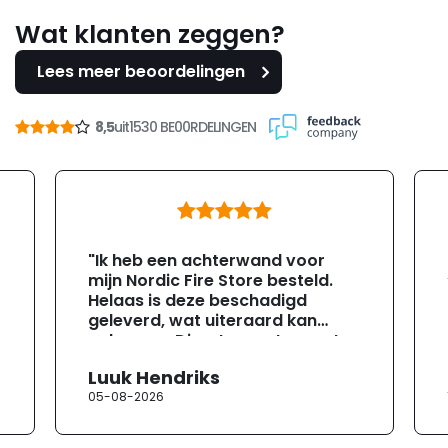
Wat klanten zeggen?
Lees meer beoordelingen
8,5
uit
1530 BE00RDELINGEN
"Ik heb een achterwand voor
mijn Nordic Fire Store besteld.
Helaas is deze beschadigd
geleverd, wat uiteraard kan
gebeuren. Direct na ontvangst
heb ik contact opgenomen met
Luuk Hendriks
de klantenservice. Helaas
05-08-2026
verloopt de communicatie erg
moeizaam; tussen de e-
mailwisselingen zit telkens