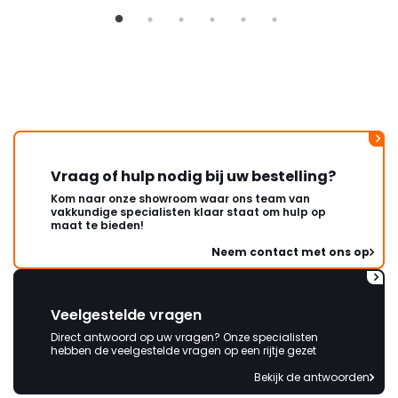
ongeveer een week. Hierdoor
duurt de afhandeling onnodig
lang. Ik hoop dat dit spoedig
wordt opgelost en dat ik op
korte termijn een nieuwe,
onbeschadigde achterwand
mag ontvangen."
Vraag of hulp nodig bij uw bestelling?
Kom naar onze showroom waar ons team van
vakkundige specialisten klaar staat om hulp op
maat te bieden!
Neem contact met ons op
Veelgestelde vragen
Direct antwoord op uw vragen? Onze specialisten
hebben de veelgestelde vragen op een rijtje gezet
Bekijk de antwoorden