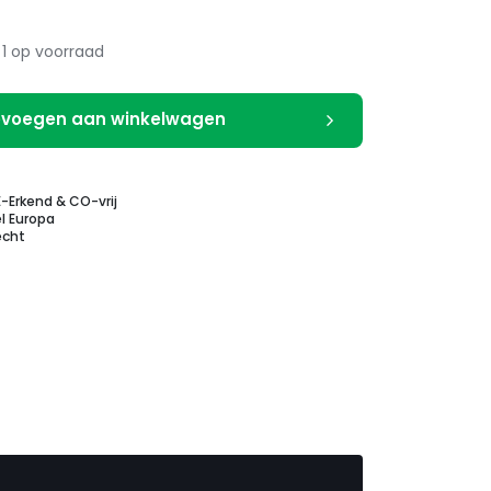
1 op voorraad
voegen aan winkelwagen
E-Erkend & CO-vrij
l Europa
echt