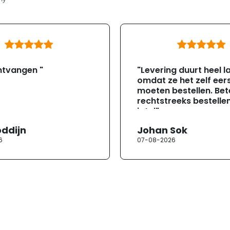
ntvangen "
"Levering duurt heel l
omdat ze het zelf eer
moeten bestellen. Bete
rechtstreeks bestellen
jotul"
oddijn
Johan Sok
6
07-08-2026