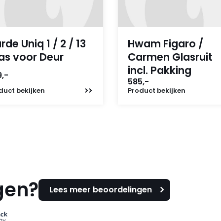
rde Uniq 1 / 2 / 13
Hwam Figaro /
as voor Deur
Carmen Glasruit
incl. Pakking
,-
585,-
duct
bekijken
Product
bekijken
gen?
Lees meer beoordelingen