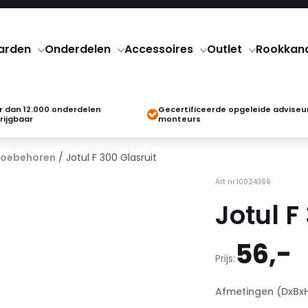
arden
Onderdelen
Accessoires
Outlet
Rookkan
 dan 12.000 onderdelen
Gecertificeerde opgeleide adviseu
rijgbaar
monteurs
 toebehoren
/ Jotul F 300 Glasruit
Art nr:10024366
Jotul F
56,-
Prijs:
Afmetingen (DxBx