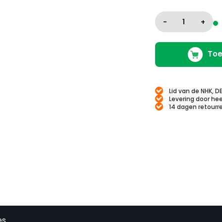
-
1
+
Toe
Lid van de NHK, D
Levering door hee
14 dagen retourr
es