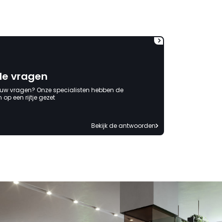
onbeschadigde achterwand
mag ontvangen."
de vragen
 uw vragen? Onze specialisten hebben de
op een rijtje gezet
Bekijk de antwoorden