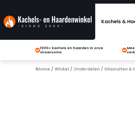
Kachels & Ha
1000+ kachels en haarden in onze
Meer
showrooms
verk
Home
/
Winkel
/
Onderdelen
/
Glasruiten &