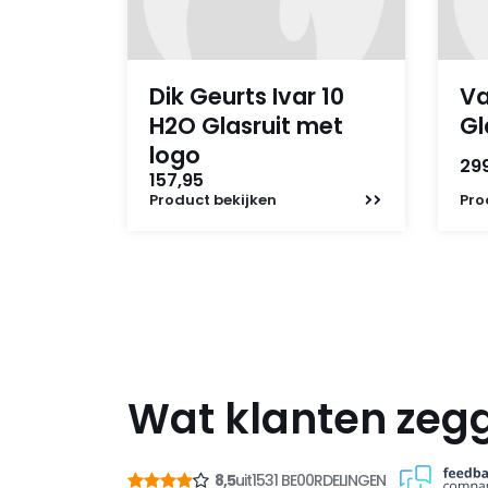
Dik Geurts Ivar 10
Va
H2O Glasruit met
Gl
logo
299
157,95
Product
bekijken
Pro
Wat klanten zeg
8,5
uit
1531 BE00RDELINGEN