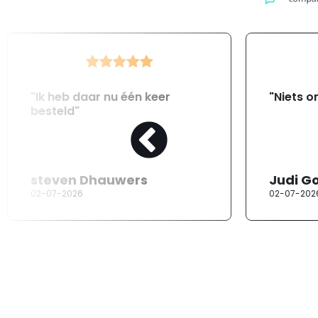
"Ik heb daar nu één keer
"Niets o
besteld"
steven Dhauwers
Judi G
02-07-2026
02-07-202