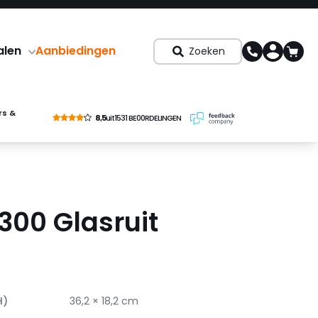
alen
Aanbiedingen
Zoeken
rs &
8,5
uit
1531 BE00RDELINGEN
 300 Glasruit
H)
36,2 × 18,2 cm