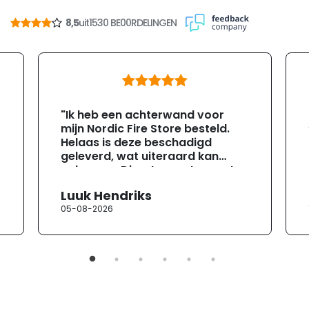
8,5
uit
1530 BE00RDELINGEN
"Ik heb een achterwand voor
mijn Nordic Fire Store besteld.
Helaas is deze beschadigd
geleverd, wat uiteraard kan
gebeuren. Direct na ontvangst
heb ik contact opgenomen met
Luuk Hendriks
de klantenservice. Helaas
05-08-2026
verloopt de communicatie erg
moeizaam; tussen de e-
mailwisselingen zit telkens
ongeveer een week. Hierdoor
duurt de afhandeling onnodig
lang. Ik hoop dat dit spoedig
wordt opgelost en dat ik op
korte termijn een nieuwe,