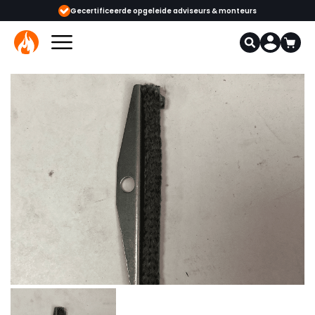
tificeerde opgeleide adviseurs & monteurs
1000+ kachels en haarden in 