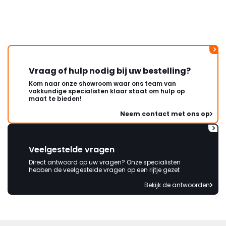
wordt opgelost en dat ik op
korte termijn een nieuwe,
onbeschadigde achterwand
mag ontvangen."
Vraag of hulp nodig bij uw bestelling?
Kom naar onze showroom waar ons team van
vakkundige specialisten klaar staat om hulp op
maat te bieden!
Neem contact met ons op
Veelgestelde vragen
Direct antwoord op uw vragen? Onze specialisten
hebben de veelgestelde vragen op een rijtje gezet
Bekijk de antwoorden