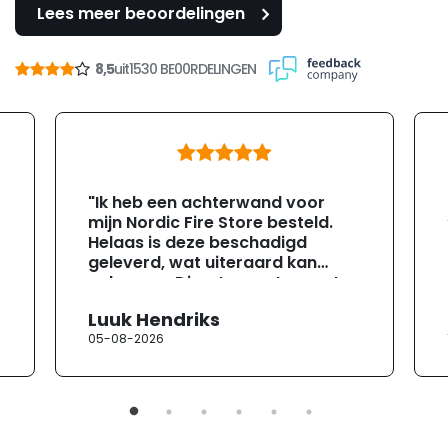
Lees meer beoordelingen
8,5
uit
1530 BE00RDELINGEN
"Ik heb een achterwand voor
mijn Nordic Fire Store besteld.
Helaas is deze beschadigd
geleverd, wat uiteraard kan
gebeuren. Direct na ontvangst
heb ik contact opgenomen met
Luuk Hendriks
de klantenservice. Helaas
05-08-2026
verloopt de communicatie erg
moeizaam; tussen de e-
mailwisselingen zit telkens
ongeveer een week. Hierdoor
duurt de afhandeling onnodig
lang. Ik hoop dat dit spoedig