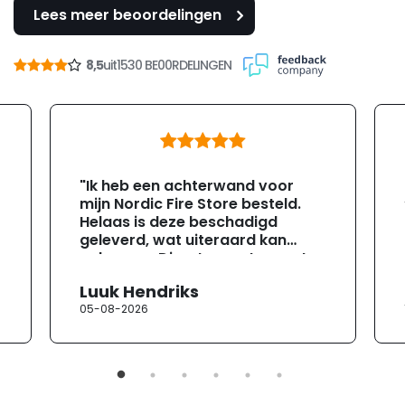
Lees meer beoordelingen
8,5
uit
1530 BE00RDELINGEN
"Ik heb een achterwand voor
mijn Nordic Fire Store besteld.
Helaas is deze beschadigd
geleverd, wat uiteraard kan
gebeuren. Direct na ontvangst
heb ik contact opgenomen met
Luuk Hendriks
de klantenservice. Helaas
05-08-2026
verloopt de communicatie erg
moeizaam; tussen de e-
mailwisselingen zit telkens
ongeveer een week. Hierdoor
duurt de afhandeling onnodig
lang. Ik hoop dat dit spoedig