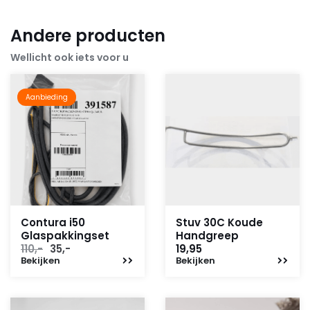
Andere producten
Wellicht ook iets voor u
Aanbieding
Contura i50
Stuv 30C Koude
Glaspakkingset
Handgreep
Oorspronkelijke
Huidige
110,-
35,-
19,95
Bekijken
prijs
prijs
Bekijken
was:
is:
110,-.
35,-.