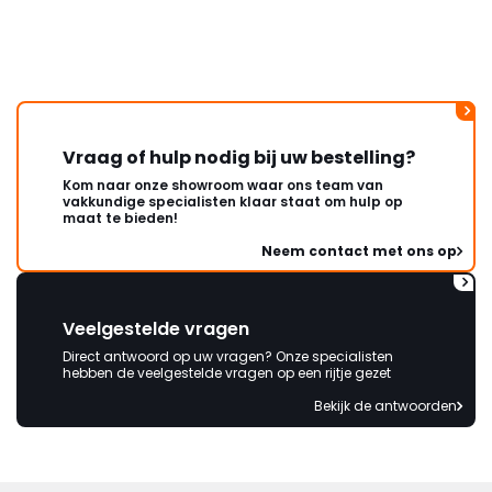
wordt opgelost en dat ik op
korte termijn een nieuwe,
onbeschadigde achterwand
mag ontvangen."
Vraag of hulp nodig bij uw bestelling?
Kom naar onze showroom waar ons team van
vakkundige specialisten klaar staat om hulp op
maat te bieden!
Neem contact met ons op
Veelgestelde vragen
Direct antwoord op uw vragen? Onze specialisten
hebben de veelgestelde vragen op een rijtje gezet
Bekijk de antwoorden