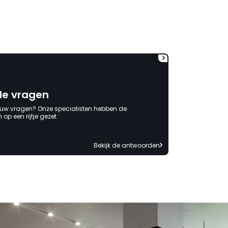
wordt opgelost en dat ik op
korte termijn een nieuwe,
onbeschadigde achterwand
mag ontvangen."
de vragen
 uw vragen? Onze specialisten hebben de
op een rijtje gezet
Bekijk de antwoorden