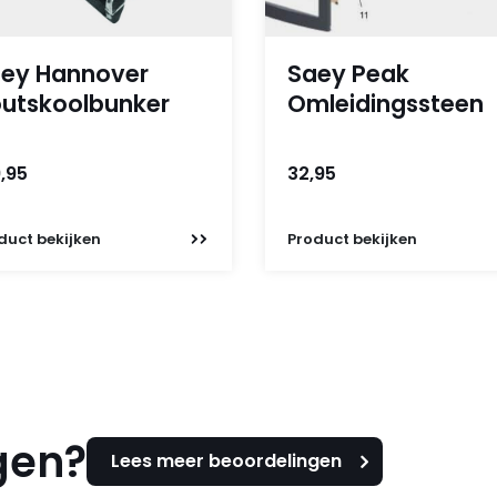
ey Hannover
Saey Peak
utskoolbunker
Omleidingssteen
,95
32,95
duct
bekijken
Product
bekijken
gen?
Lees meer beoordelingen