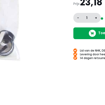
23,18
Prijs:
-
1
+
Toe
Lid van de NHK, D
Levering door hee
14 dagen retourr