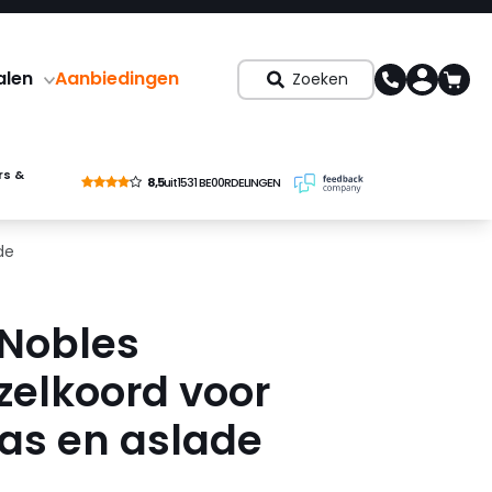
alen
Aanbiedingen
Zoeken
rs &
8,5
uit
1531 BE00RDELINGEN
de
 Nobles
zelkoord voor
las en aslade