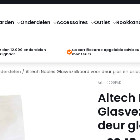
arden
Onderdelen
Accessoires
Outlet
Rookkan
 dan 12.000 onderdelen
Gecertificeerde opgeleide adviseu
rijgbaar
monteurs
derdelen
/ Altech Nobles Glasvezelkoord voor deur glas en asla
Art nr:1000PAK
Altech
Glasve
deur g