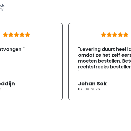
ntvangen "
"Levering duurt heel l
omdat ze het zelf eer
moeten bestellen. Bete
rechtstreeks bestellen
jotul"
oddijn
Johan Sok
6
07-08-2026