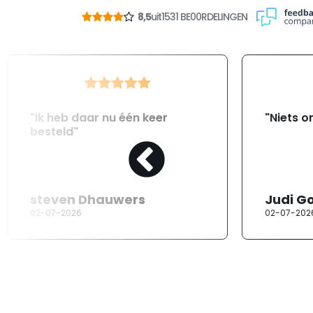
8,5
uit
1531 BE00RDELINGEN
"Ik heb daar nu één keer
"Niets o
besteld"
steven Dhauwers
Judi G
02-07-2026
02-07-202