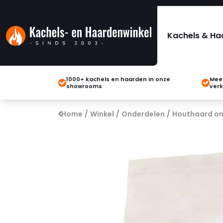
Kachels & Ha
1000+ kachels en haarden in onze
Meer
showrooms
verk
Home
/
Winkel
/
Onderdelen
/
Houthaard on