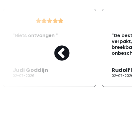
"Niets ontvangen "
"De best
verpakt
breekba
onbesch
Judi Goddijn
Rudolf
02-07-2026
02-07-202