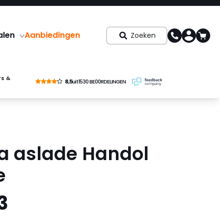
alen
Aanbiedingen
Zoeken
rs &
8,5
uit
1530 BE00RDELINGEN
a aslade Handol
e
3