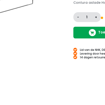
Contura aslade Ha
-
1
+
Toe
Lid van de NHK, D
Levering door hee
14 dagen retourr