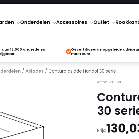
arden
Onderdelen
Accessoires
Outlet
Rookkan
 dan 12.000 onderdelen
Gecertificeerde opgeleide adviseu
rijgbaar
monteurs
derdelen
/
Aslades
/ Contura aslade Handol 30 serie
Art nr:320-328
Contur
30 seri
130,0
Prijs: