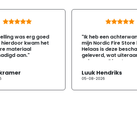
elling was erg goed
"Ik heb een achterwa
, hierdoor kwam het
mijn Nordic Fire Store
re materiaal
Helaas is deze besch
adigd aan."
geleverd, wat uiteraa
gebeuren. Direct na
ontvangst heb ik con
 kramer
Luuk Hendriks
opgenomen met de
6
05-08-2026
klantenservice. Helaa
verloopt de communi
erg moeizaam; tussen
mailwisselingen zit te
ongeveer een week. H
duurt de afhandeling
lang. Ik hoop dat dit spoedig
wordt opgelost en dat
korte termijn een nie
onbeschadigde acht