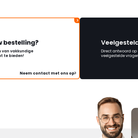
mag ontvangen."
w bestelling?
Veelgestel
 van vakkundige
Direct antwoord op
t te bieden!
veelgestelde vragen 
Neem contact met ons op