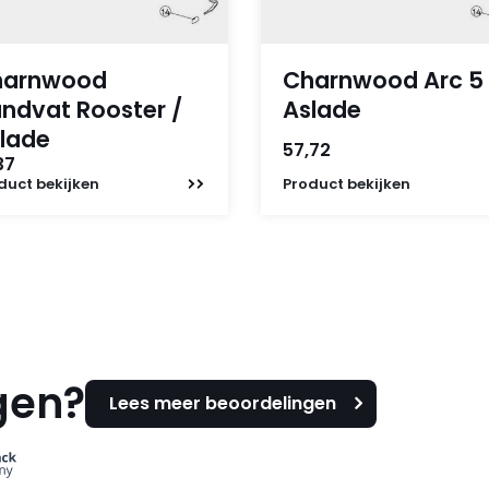
harnwood
Charnwood Arc 5
ndvat Rooster /
Aslade
lade
57,72
37
duct
bekijken
Product
bekijken
gen?
Lees meer beoordelingen