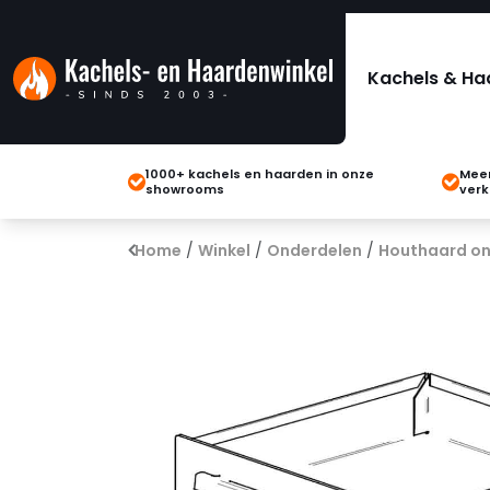
Kachels & Ha
1000+ kachels en haarden in onze
Meer
showrooms
verk
Home
/
Winkel
/
Onderdelen
/
Houthaard on