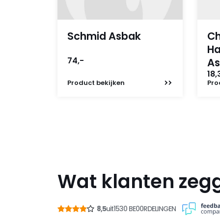
Schmid Asbak
C
Ha
74,-
As
18,
Product
bekijken
Pro
Wat klanten zeg
8,5
uit
1530 BE00RDELINGEN